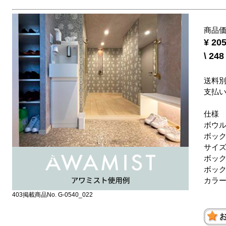
商品
¥ 2
\ 2
送料
支払
仕様
ボウ
ボッ
サイ
ボック
ボック
カラー
403掲載商品No. G-0540_022