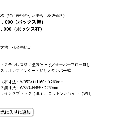
価格（特に表記のない場合、税抜価格）
05，000（ボックス無）
48，000（ボックス有）
別
い方法：代金先払い
ル：ステンレス製／塗装仕上げ／オーバーフロー無し
クス：オレフィンシート貼り／ダンパー式
ズ
ス有寸法：Ｗ350×Ｈ1160×Ｄ260mm
ス無寸法：W350×H455×D260mm
：インクブラック（BL）、コットンホワイト（WH）