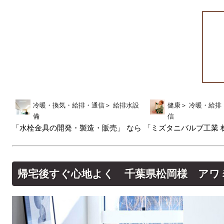
冷暖・換気・給排・通信
＞
給排水設
健康
＞
冷暖・給排
備
信
「水栓金具の開発・製造・販売」 なら 「ミズタニバルブ工業 
帰宅後すぐ心地よく 千葉県松岡様 アワ