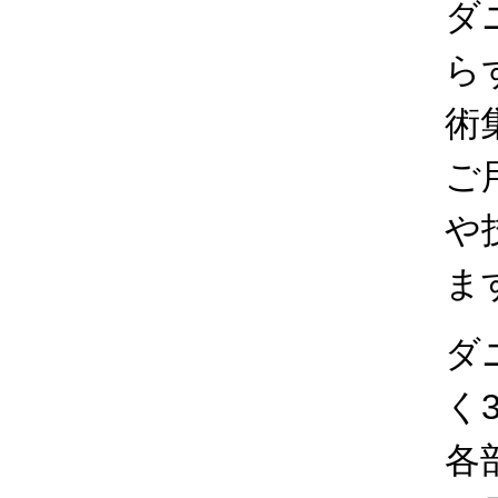
ダ
ら
術
ご
や
ま
ダ
く
各