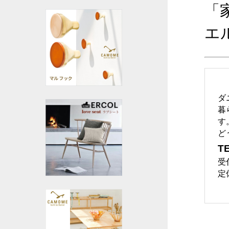
「
エ
ダ
暮
す
ど
TE
受
定