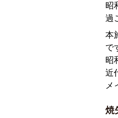
昭
過
本
で
昭
近
メ
焼