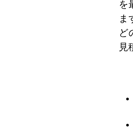
を
ま
ど
見