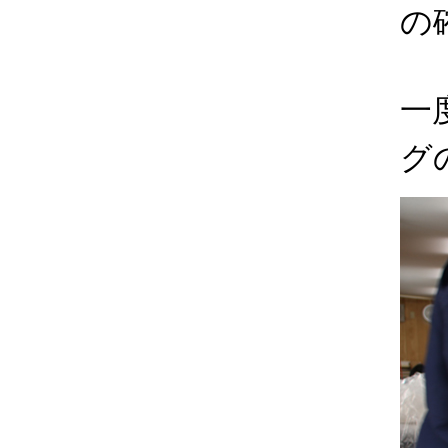
の
一
グ