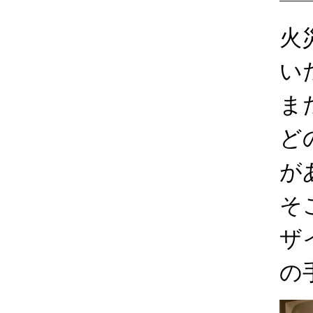
火
い
ま
ど
が
そ
ザ
の