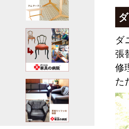
ダ
ダ
張
修
た