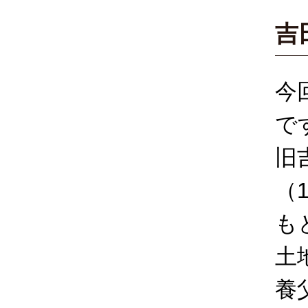
吉
今
で
旧
（
も
土
養