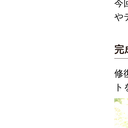
今
や
完
修
ト