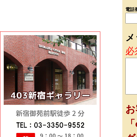
電話
メ
必
お
「