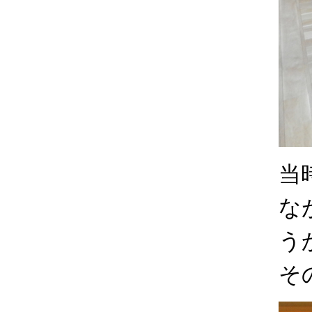
当
な
う
そ