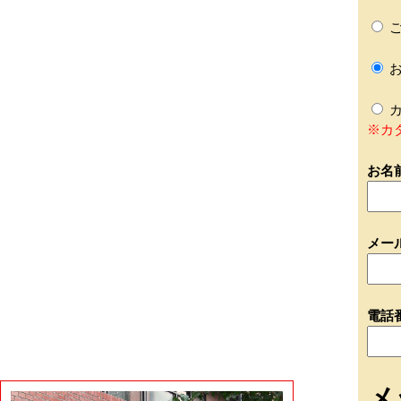
ご
お
カ
※カ
お名
メー
電話
メ