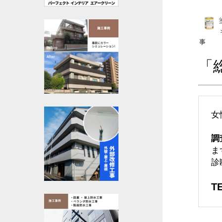
事
「
女
調
ま
診
TE