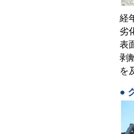
経
劣
表
剥
を