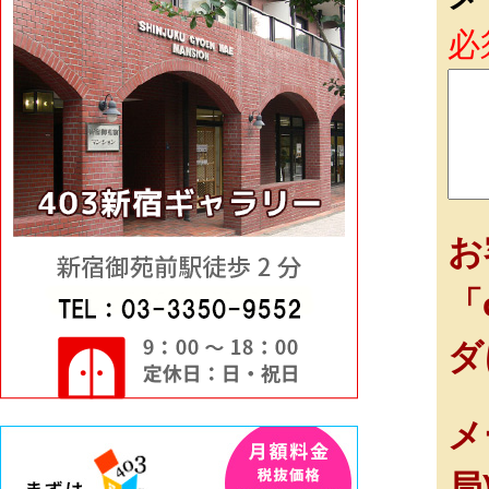
必
お
「
ダ
メ
局