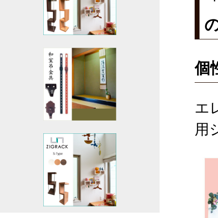
個
エ
用