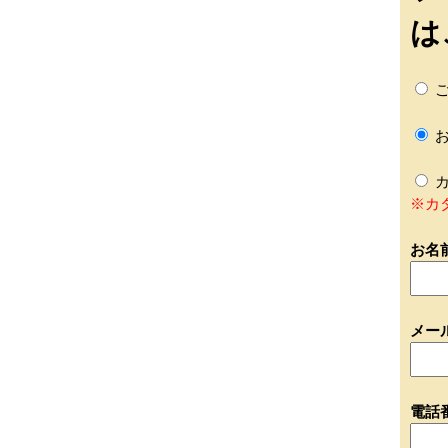
は
ご
お
カ
※カ
お名
メー
電話