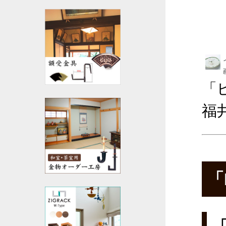
「
福
「