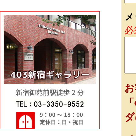
メ
必
お
「
ダ