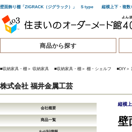
壁面飾り棚「ZIGRACK（ジグラック）」 S type 縦横上下・
商品から探す
■収納家具・棚
＞
収納家具
■収納家具・棚
＞
棚・シェルフ
■DIY
＞
株式会社 福井金属工芸
縦横上
会社概要
壁
商品一覧
わが社情報