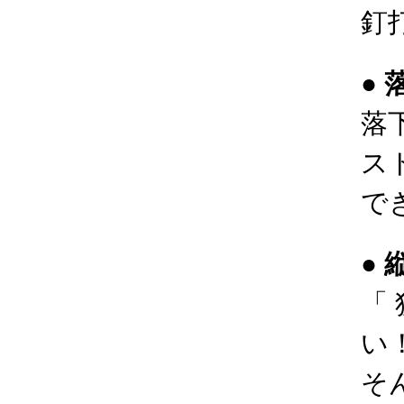
釘
●
落
ス
で
●
「
い
そ