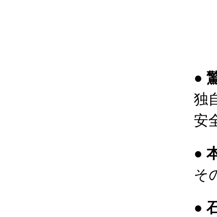
● 
独
安
●
そ
●