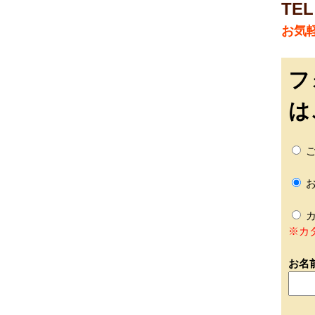
TEL
お気
フ
は
ご
お
カ
※カ
お名