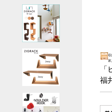
収
家
「
福