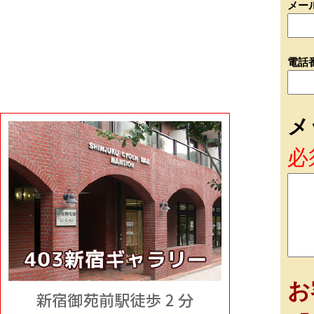
メー
電話
メ
必
お