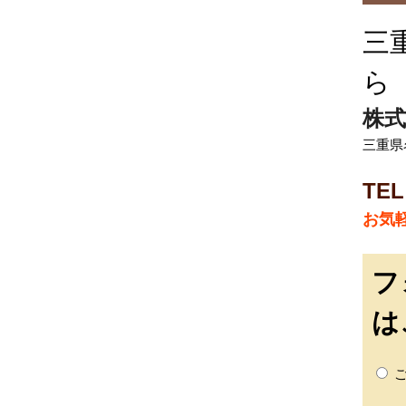
三
ら
株式
三重県名
TEL
お気
フ
は
ご