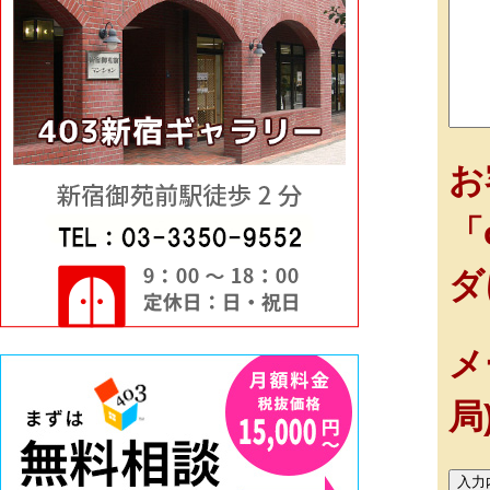
お
「
ダ
メ
局