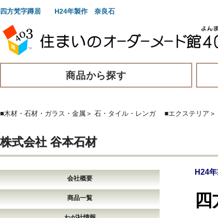
四方梵字蹲居 H24年製作 奈良石
商品から探す
■木材・石材・ガラス・金属
＞
石・タイル・レンガ
■エクステリア
＞
株式会社 谷本石材
H24
会社概要
四
商品一覧
わが社情報