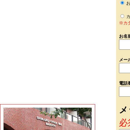
お
カ
※カ
お名
メー
電話
メ
必