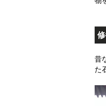
物
修
昔
た