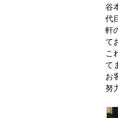
谷
代
軒
て
こ
て
お
努