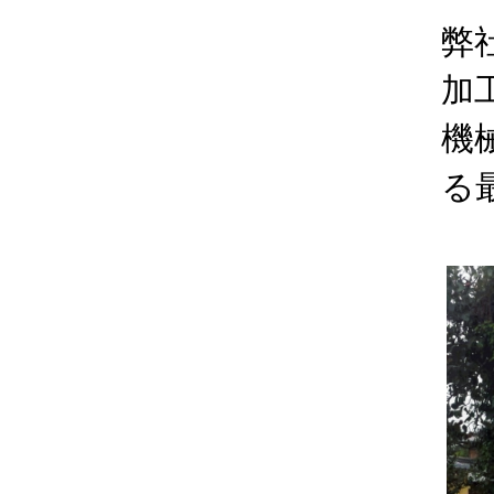
弊
加
機
る