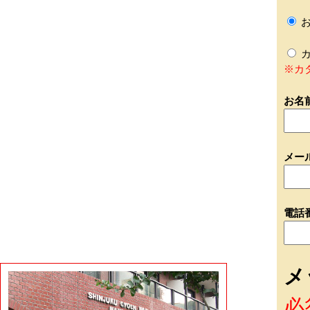
お
カ
※カ
お名
メー
電話
メ
必