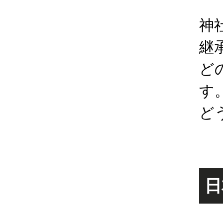
神
継
ど
す
ど
日