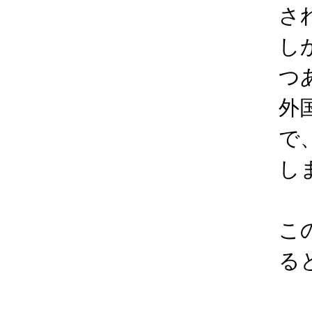
さ
し
つ
外
で
し
こ
る