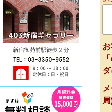
お
「
ダ
メ
局