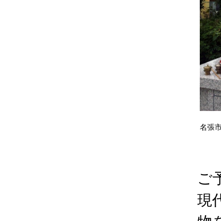
名張
ご
現