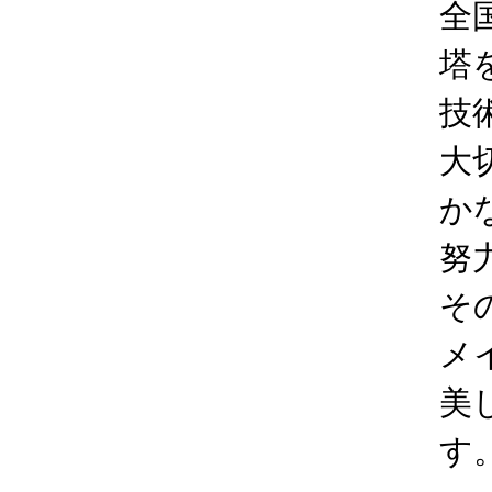
全
塔
技
大
か
努
そ
メ
美
す