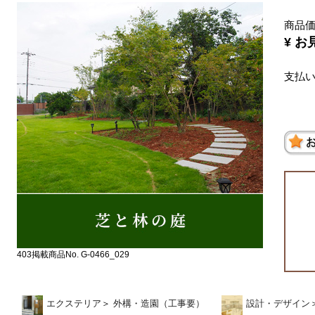
商品
¥ お
支払
403掲載商品No. G-0466_029
エクステリア
＞
外構・造園（工事要）
設計・デザイン