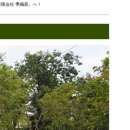
有限会社 季織苑」へ！