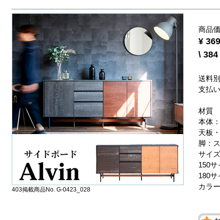
商品
¥ 3
\ 3
送料
支払
材質
本体
天板・
脚：
サイ
150サ
180サ
カラ
403掲載商品No. G-0423_028