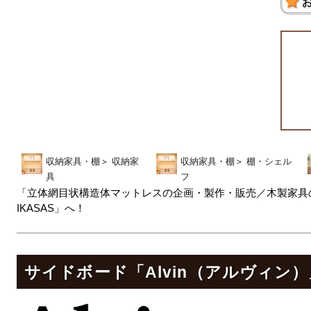
収納家具・棚
＞
収納家
収納家具・棚
＞
棚・シェル
具
フ
「立体網目状構造体マットレスの企画・製作・販売／木製家具の企画・製
IKASAS」へ！
サイドボード「Alvin（アルヴィン）