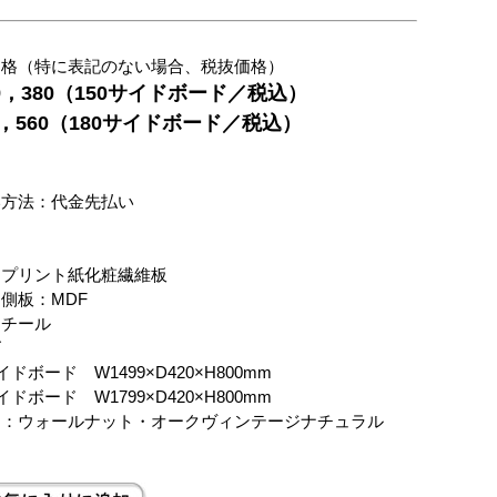
価格（特に表記のない場合、税抜価格）
69，380（150サイドボード／税込）
84，560（180サイドボード／税込）
別
い方法：代金先払い
：プリント紙化粧繊維板
側板：MDF
スチール
ズ
イドボード W1499×D420×H800mm
イドボード W1799×D420×H800mm
ー：ウォールナット・オークヴィンテージナチュラル