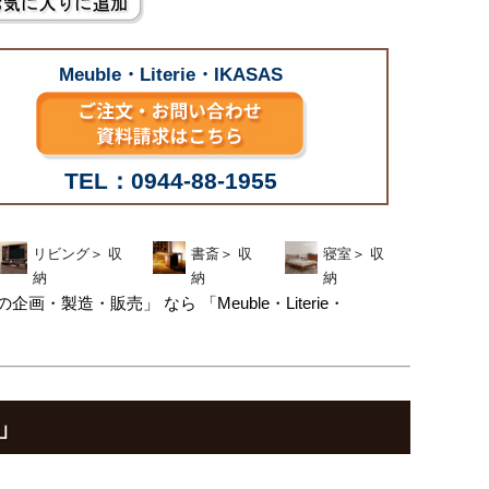
Meuble・Literie・IKASAS
TEL：0944-88-1955
リビング
＞
収
書斎
＞
収
寝室
＞
収
納
納
納
造・販売」 なら 「Meuble・Literie・
」