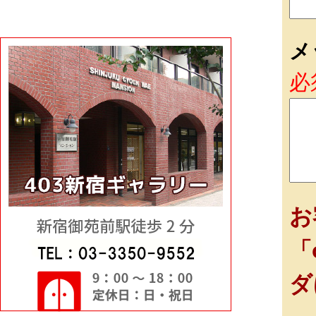
メ
必
お
「
ダ