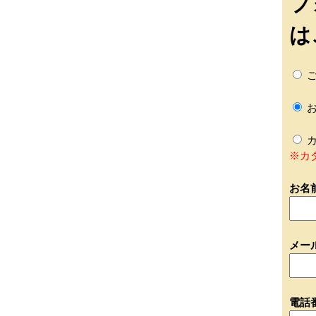
フ
は
ご
お
カ
※カ
お名
メー
電話