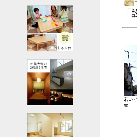
「
若い
宅