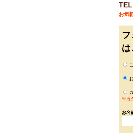
TEL
お気
フ
は
ご
お
カ
※カ
お名