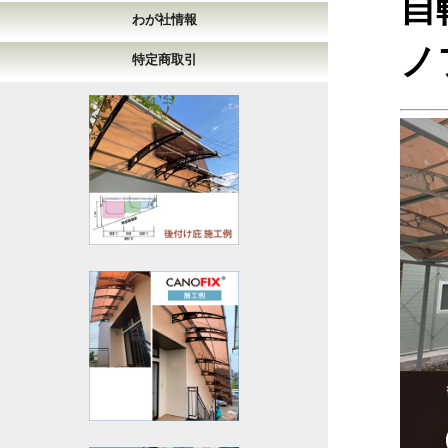
自
わが社情報
ノ
特定商取引