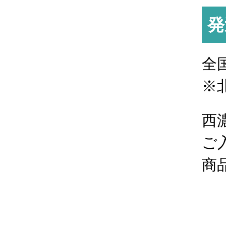
発
全
※
西
ご
商