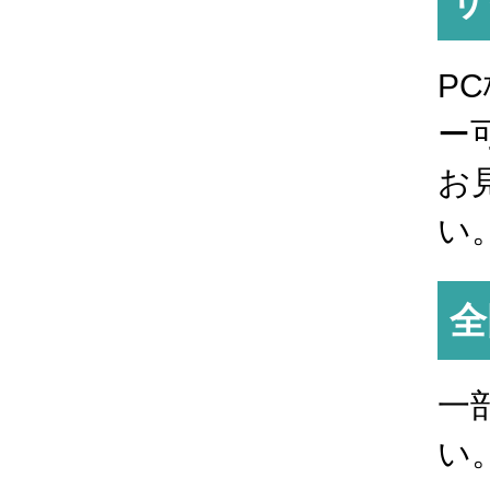
サ
P
ー
お
い
全
一
い