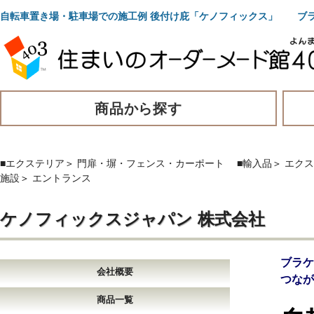
自転車置き場・駐車場での施工例 後付け庇「ケノフィックス」 ブ
商品から探す
■エクステリア
＞
門扉・塀・フェンス・カーポート
■輸入品
＞
エクス
施設
＞
エントランス
ケノフィックスジャパン 株式会社
ブラ
会社概要
つなが
商品一覧