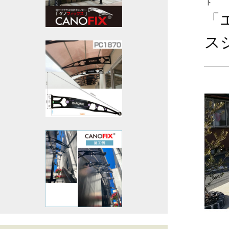
ト
「
ス