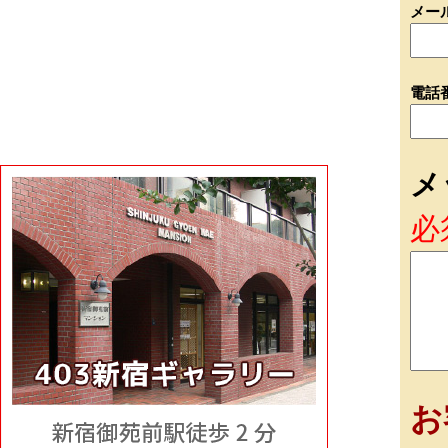
メー
電話
メ
必
お