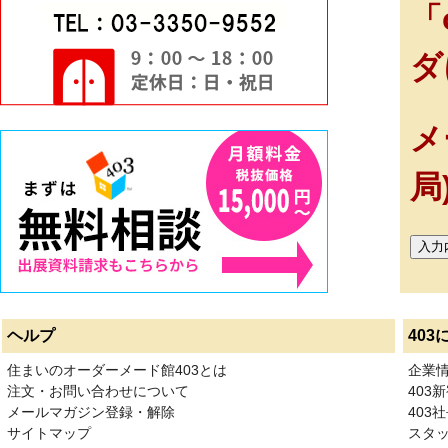
「
ダ
メ
局
ヘルプ
403
住まいのオーダーメード館403とは
企業
注文・お問い合わせについて
403
メールマガジン登録・解除
403社
サイトマップ
スタ