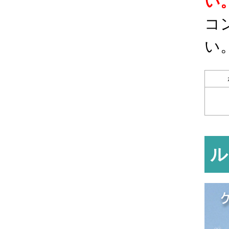
い
コ
い
ル