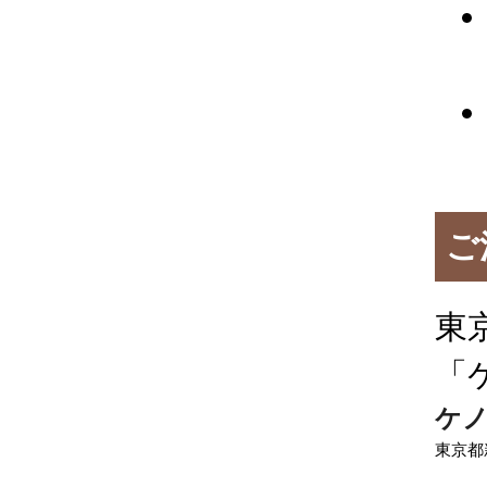
ご
東
「
ケノ
東京都新