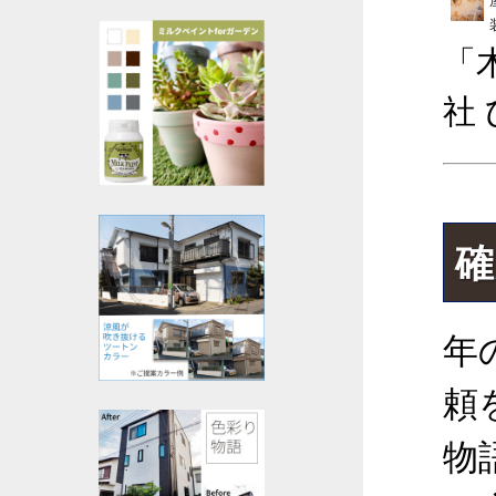
「
社
確
年
頼
物