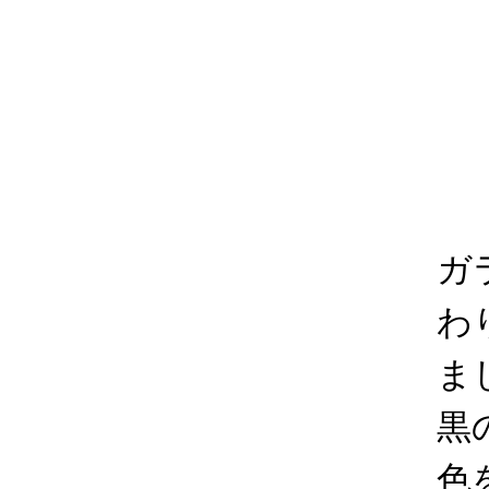
ガ
わ
ま
黒
色