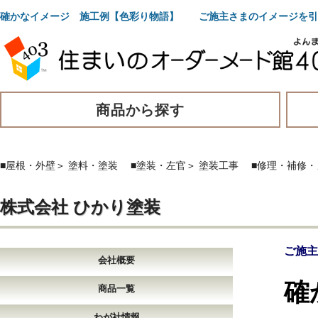
確かなイメージ 施工例【色彩り物語】 ご施主さまのイメージを引
商品から探す
■屋根・外壁
＞
塗料・塗装
■塗装・左官
＞
塗装工事
■修理・補修
株式会社 ひかり塗装
ご施主
会社概要
確
商品一覧
わが社情報