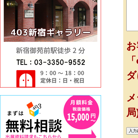
お
「
ダ
メ
局