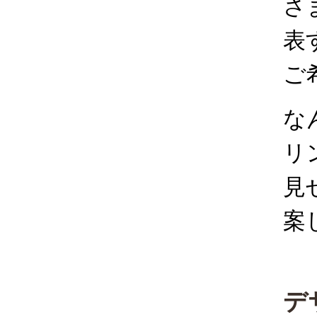
さ
表
ご
な
リ
見
案
デ