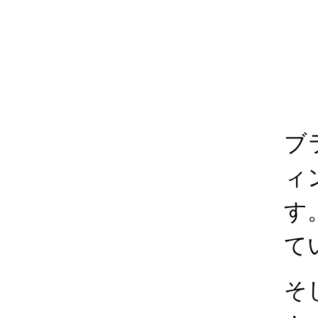
ブ
ィ
す
て
そ