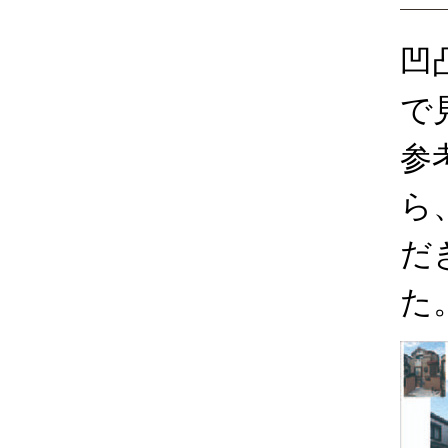
凹
で
参
ら
だ
た