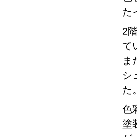
た
2
て
ま
シ
た
色
塗