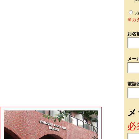
カ
※カ
お名
メー
電話
メ
必