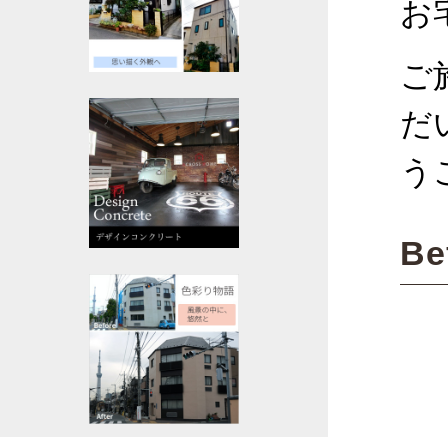
お
ご
だ
う
Be