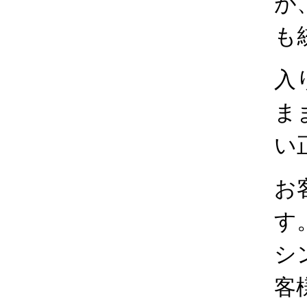
が
も
入
ま
い
お
す
シ
客