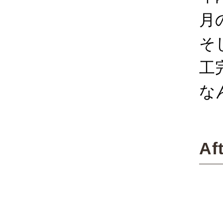
月
そ
工
な
Af