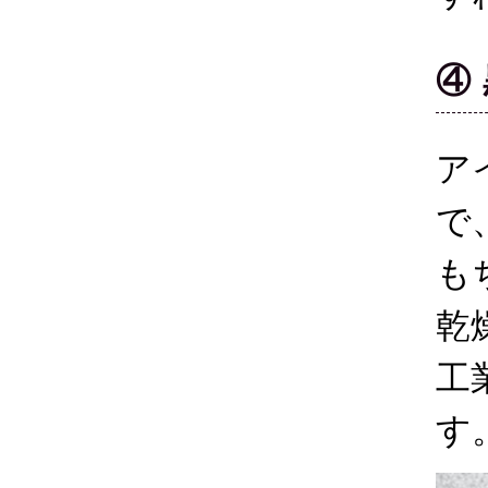
④
ア
で
も
乾
工
す