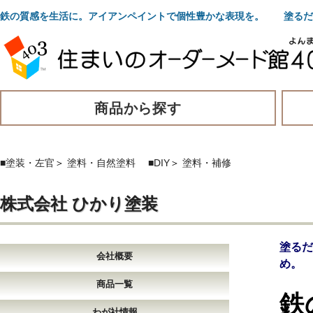
鉄の質感を生活に。アイアンペイントで個性豊かな表現を。 塗るだ
商品から探す
■塗装・左官
＞
塗料・自然塗料
■DIY
＞
塗料・補修
株式会社 ひかり塗装
塗る
会社概要
め。
商品一覧
鉄
わが社情報