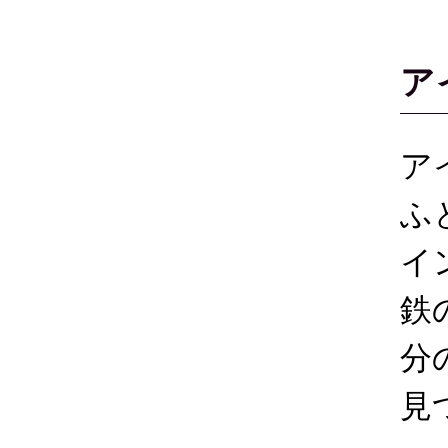
ア
ア
ふ
イ
鉄
分
見