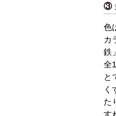
③
色
カ
鉄
全
と
く
た
す