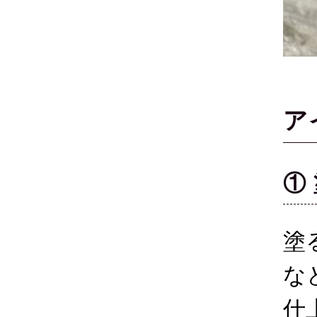
ア
①
塗
な
仕