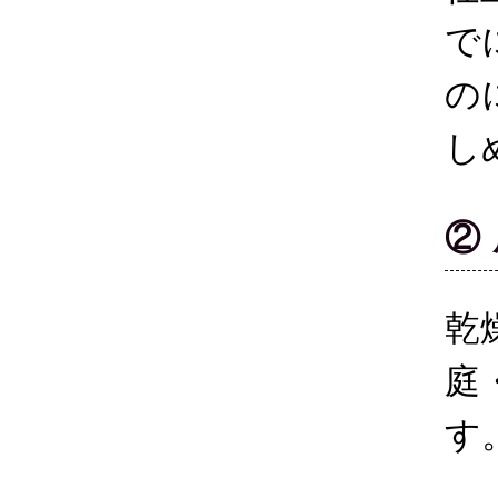
で
の
し
②
乾
庭
す