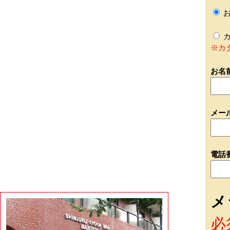
お
カ
※カ
お名
メー
電話
メ
必