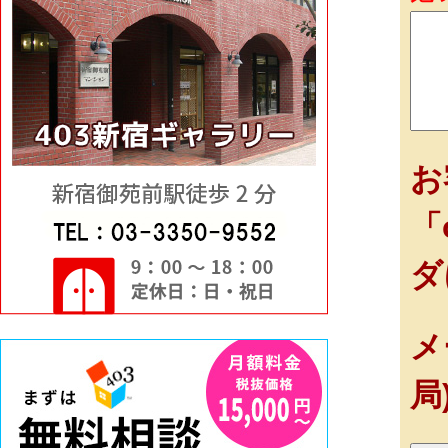
お
「
ダ
メ
局