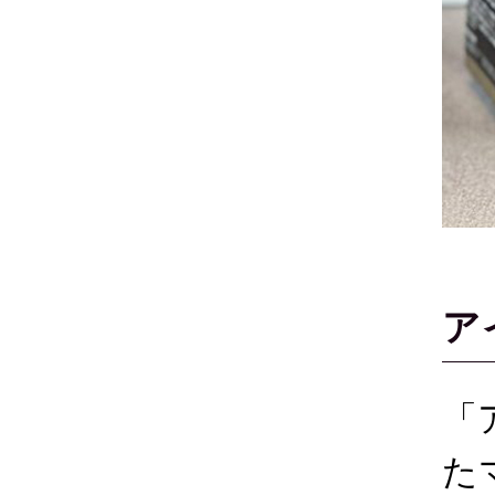
ア
「
た