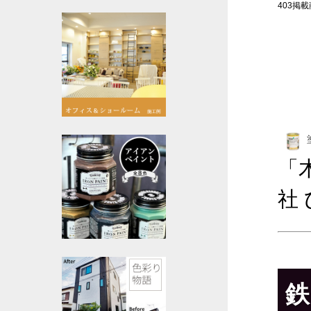
403掲載商
「
社
鉄