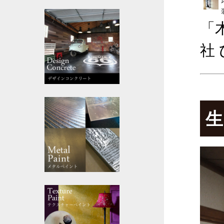
「
社
生