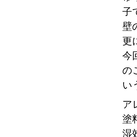
子
壁
更
今
の
い
ア
塗
湿