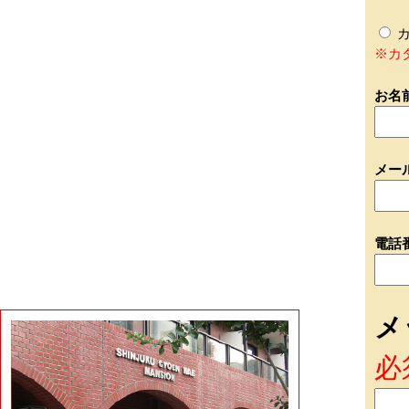
カ
※カ
お名
メー
電話
メ
必