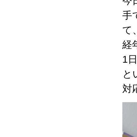
今
手
て
経
1
と
対