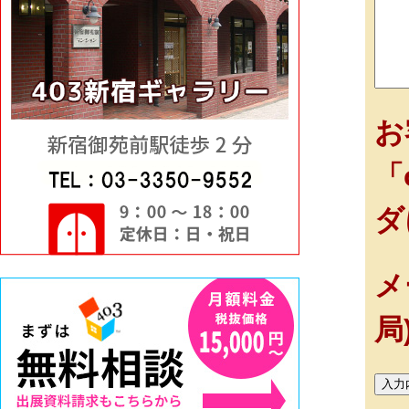
お
「
ダ
メ
局