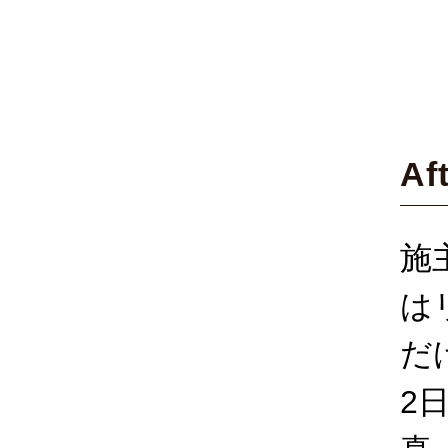
Af
施
は
だ
2