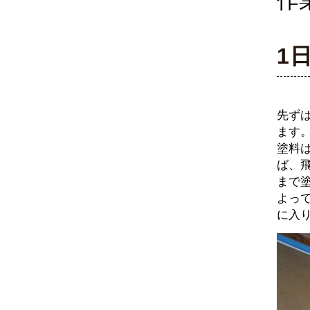
作
1
先ず
ます
塗料
ば、
まで
よっ
に入