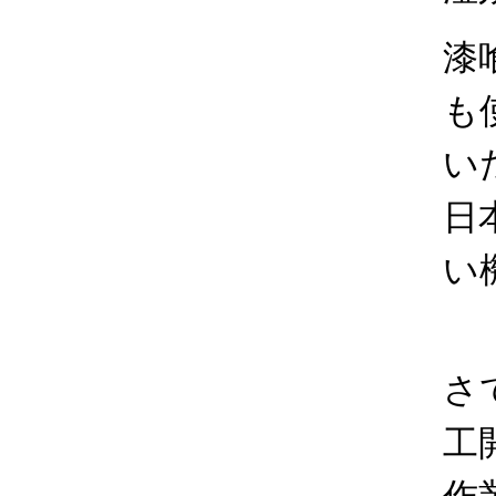
漆
も
い
日
い
さ
工