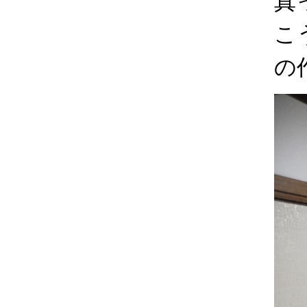
真
こ
の