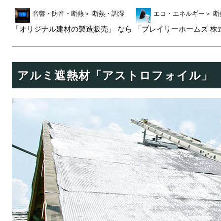
音響・防音・断熱
＞
断熱・調湿
エコ・エネルギー
＞
断
「オリジナル建材の製造販売」 なら 「プレイリーホームズ 株
アルミ遮熱材「アストロフォイル」