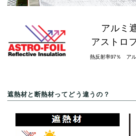
アルミ
アストロ
熱反射率97％ ア
遮熱材と断熱材ってどう違うの？