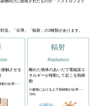
建築物向けに開発されたものが「アストロフォイ
対流」「伝導」「輻射」の3種類があります。
導
輻射
ion
Radiation
を接触させる
離れた物体のあいだで電磁波エ
動
ネルギーが移動して起こる熱移
動
動の比率･･･
※建物における上下熱移動の比率･･･
70%