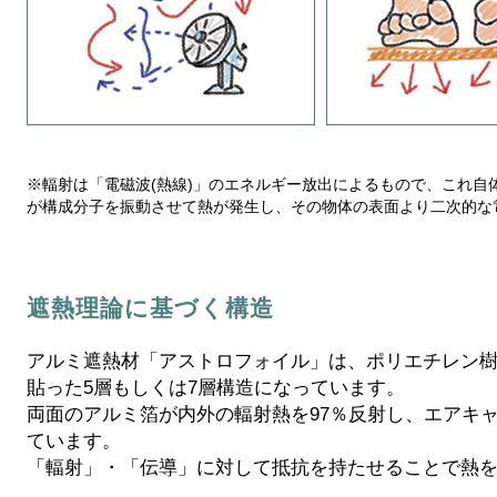
※輻射は「電磁波(熱線)」のエネルギー放出によるもので、これ
が構成分子を振動させて熱が発生し、その物体の表面より二次的な
遮熱理論に基づく構造
アルミ遮熱材「アストロフォイル」は、ポリエチレン樹
貼った5層もしくは7層構造になっています。
両面のアルミ箔が内外の輻射熱を97％反射し、エアキ
ています。
「輻射」・「伝導」に対して抵抗を持たせることで熱