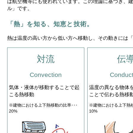
は航空機等にも使われています。この理論に基づき、
ル」です。
「熱」を知る、知恵と技術。
熱は温度の高い方から低い方へ移動し、その動きには「
対流
伝
Convection
Conduct
気体・液体が移動することで起
温度の異なる物体
こる熱移動
ことで伝わる熱移
※建物における上下熱移動の比率･･･
※建物における上下熱移
20%
10%