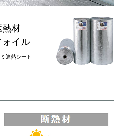
遮熱材
フォイル
ルミ遮熱シート