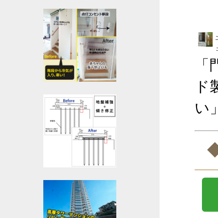
「
ド
い