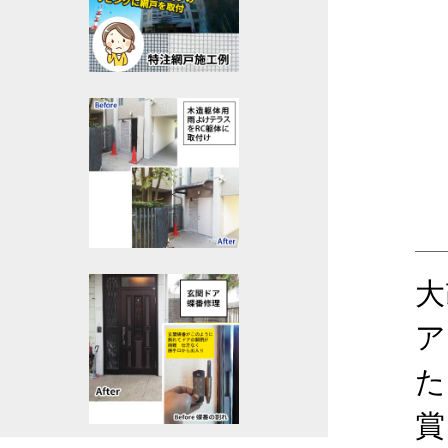
大
ア
た
賞