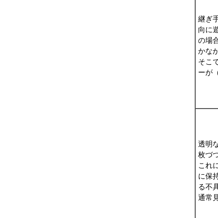
継ぎ
向に
の場
かな
そこ
ーが
透明
枚づ
これ
に保
る不
通常