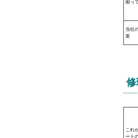
困っ
当社
策
修
これ
ート