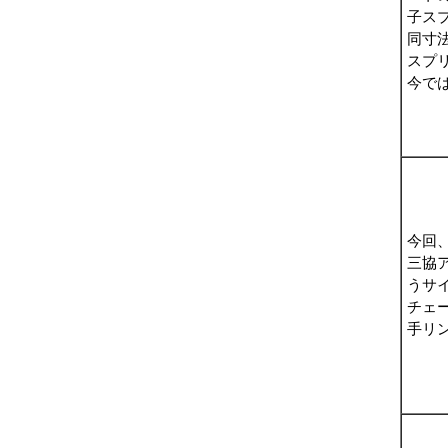
子ス
同寸
スプ
今で
今回
三協
うサ
チェ
手リ