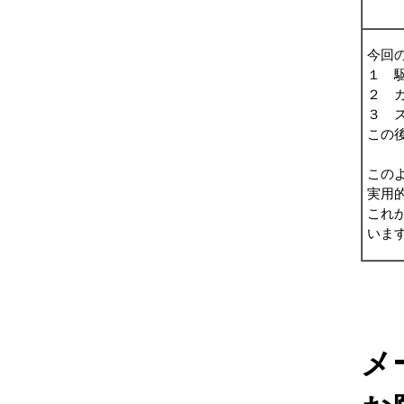
今回
１ 
２ 
３ 
この
この
実用
これ
いま
メ