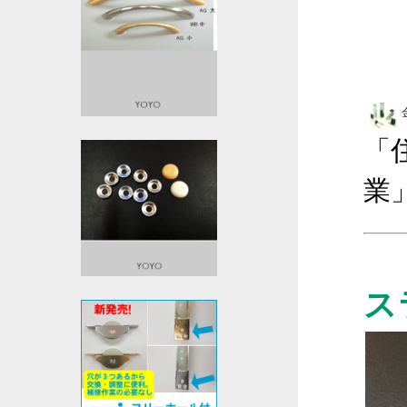
「
業
ス