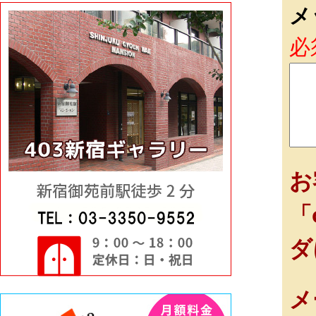
メ
必
お
「
ダ
メ