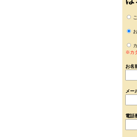
ご
お
カ
※カ
お名
メー
電話