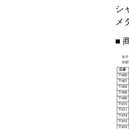
シ
メ
■