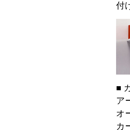
付
■
ア
オ
カ