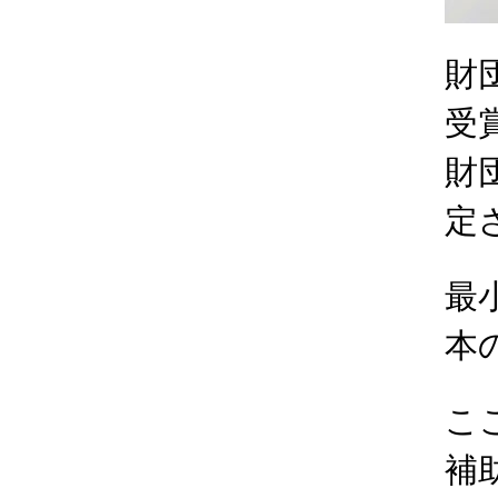
財
受
財
定
最
本
こ
補