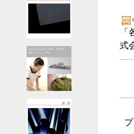
「
式
プ