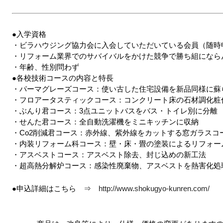
●入学資格
・ビラハウジング協力会に入会していただいている会員（随時
・リフォーム業界でのサバイバルをかけた競争で勝ち組になら
・年齢、性別問わず
●各校技術コースの内容と特長
・パーマグレーズコース：使い古した住宅設備を新品同様に蘇
・フロアータスティックコース：コンクリート床の石材調化粧
・ぶんり君コース：3点ユニットバスをバス・トイレ別に分離
・せんた君コース：全自動洗濯機をミニキッチンに収納
・Co2削減君コース：赤外線、紫外線をカットする窓ガラスコ
・内装リフォーム科コース：壁・床・畳の塗装によるリフォー
・アスベストコース：アスベスト除去、封じ込めの新工法
・超高熱分解炉コース：感染性廃棄物、アスベストを熱害化処
●申込詳細はこちら ⇒
http://www.shokugyo-kunren.com/