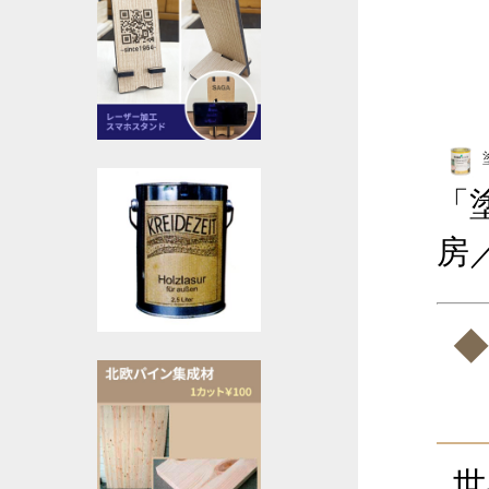
「
房
◆
世