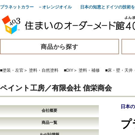
プラネットカラー －オレンジオイル 日本の知恵とドイツの技術を
商品から探す
■塗装・左官
＞
塗料・自然塗料
■DIY
＞
塗料・補修
■床・壁・天井
ペイント工房／有限会社 信栄商会
日本の
会社概要
プ
商品一覧
わが社情報