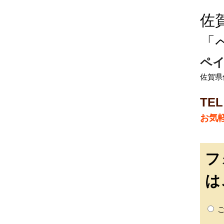
佐
「
ペイ
佐賀県佐
TEL
お気
フ
は
ご