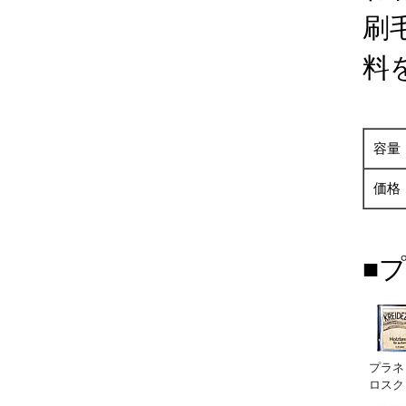
刷
料
容量
価格
■
プラネ
ロスク