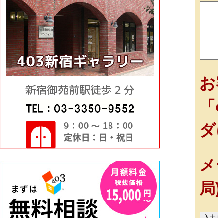
お
「
ダ
メ
局