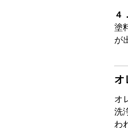
４
塗
が
オ
オ
洗
わ