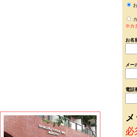
お
カ
※カ
お名
メー
電話
メ
必