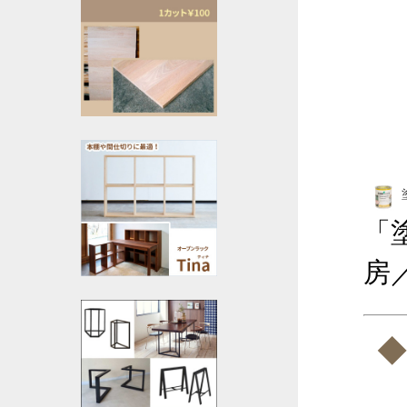
「
房
◆