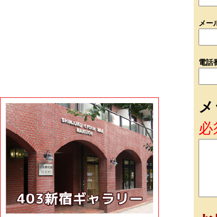
メー
電話
メ
必