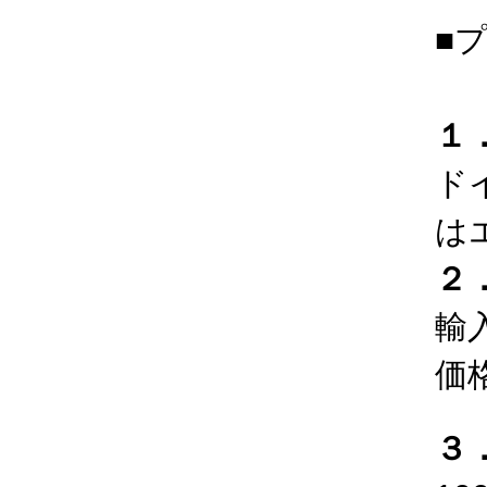
■
１
ド
は
２
輸
価
３