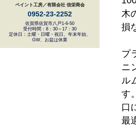
1
ペイント工房／有限会社 信栄商会
木
0952-23-2252
佐賀県佐賀市八戸1-6-50
損
受付時間：8：30～17：30
定休日：土曜・日曜・祝日、年末年始、
GW、お盆は休業
プ
ニ
ル
す
口
最