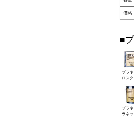
価格
■
プラネ
ロスク
プラネ
ラネッ