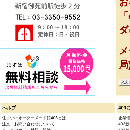
お
「
ダ
メ
局
ヘルプ
403
住まいのオーダーメード館403とは
企業
注文・お問い合わせについて
403
メールマガジン登録・解除
403社