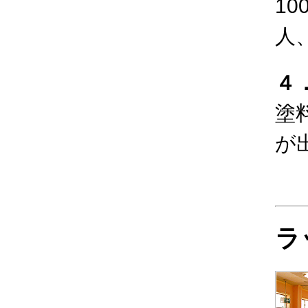
1
人
４
塗
が
ラ