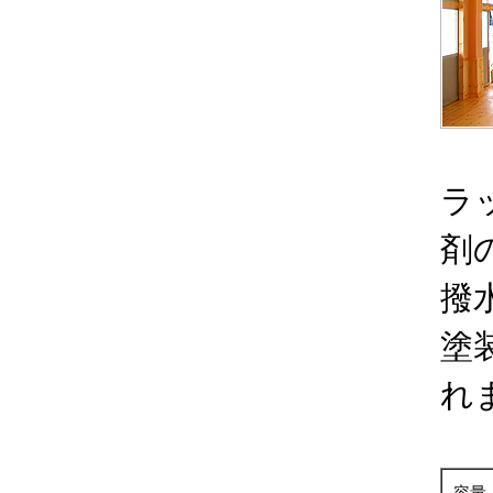
ラ
剤
撥
塗
れ
容量