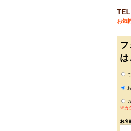
TEL
お気
フ
は
ご
お
カ
※カ
お名