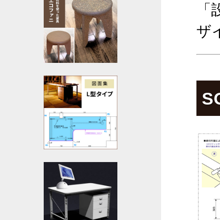
「
ザ
S