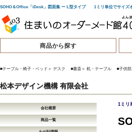
SOHO＆Office「iDesk」図面集 ー L型タイプ 1ミリ単位でサイ
商品から探す
■テーブル・椅子・ベッド
＞
デスク
■書斎
＞
机・テーブル
■子供部
松本デザイン機構 有限会社
1ミリ
会社概要
S
商品一覧
わが社情報