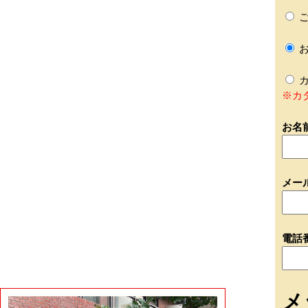
ご
お
カ
※カ
お名
メー
電話
メ