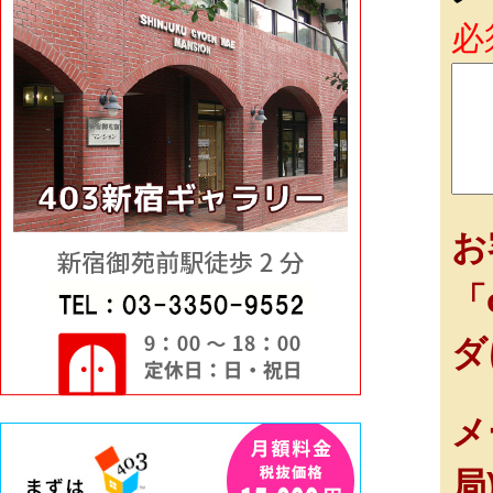
必
お
「
ダ
メ
局