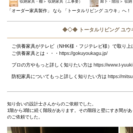
収納家具・棚
＞
収納家具（工事要）
廊下・階段
＞
収納
「オーダー家具製作」 なら 「トータルリビング ユウキ」へ！
◆◇◆ トータルリビング ユウ
ご供養家具がテレビ（NHK様・フジテレビ様）で取り上
ご供養家具とは・・・
https://gokuyoukagu.jp/
プロの方やもっと詳しく知りたい方は
https://www.t-yuuki
防犯家具についてもっと詳しく知りたい方は
https://mitsu
知り合いの設計士さんからのご依頼でした。
1階から3階に続く階段があります。その階段と壁にすき間があ
のご依頼でした。