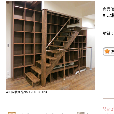
商品
¥ ご
材質
403掲載商品No. G-0013_123
問合