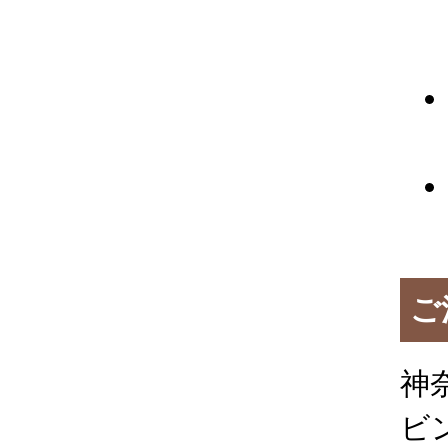
ご
神
ビ