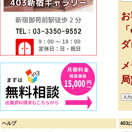
お
「
ダ
メ
局
ヘルプ
403