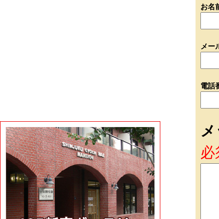
お名
メー
電話
メ
必