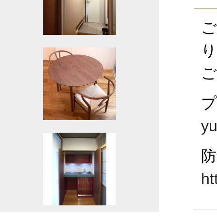
ご
り
ご
yu
防
ht