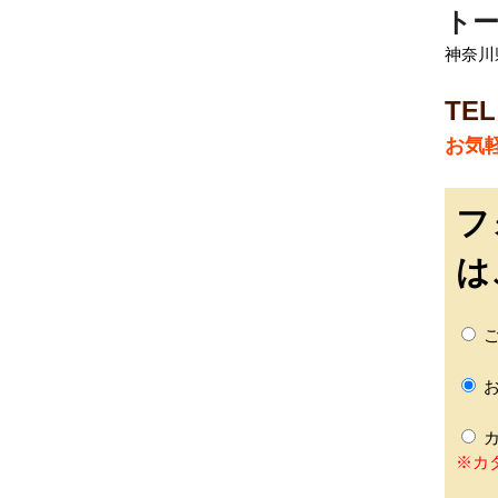
トー
神奈川
TEL
お気
フ
は
ご
お
カ
※カ