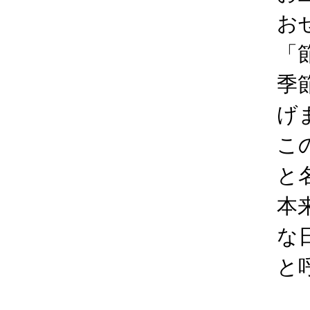
お
「
季
げ
こ
と
本
な
と