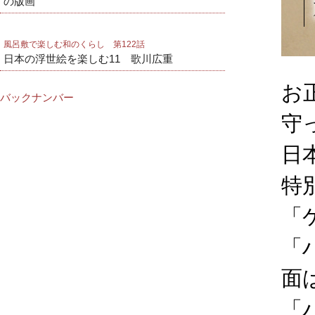
の版画
風呂敷で楽しむ和のくらし 第122話
日本の浮世絵を楽しむ11 歌川広重
お
バックナンバー
守
日
特
「
「
面
「