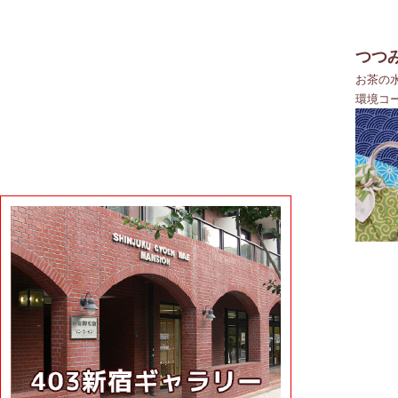
つつ
お茶の
環境コ