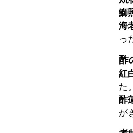
鰤
海
っ
酢
紅
た
酢
が