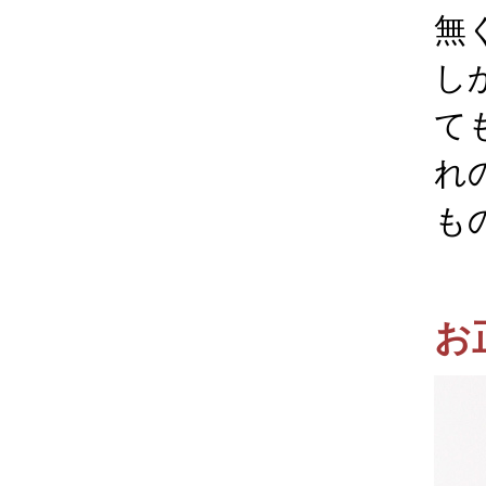
無
し
て
れ
も
お