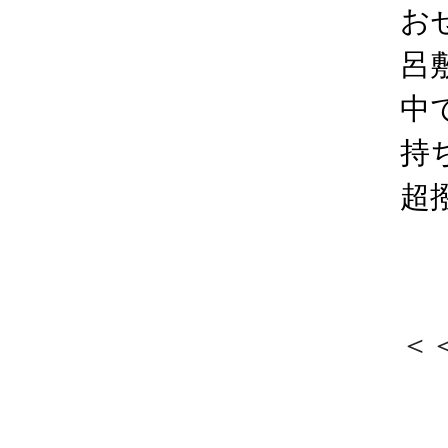
お
呂
中
持
超
＜