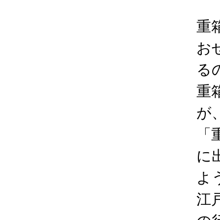
重
お
る
重
が
「
に
よ
江