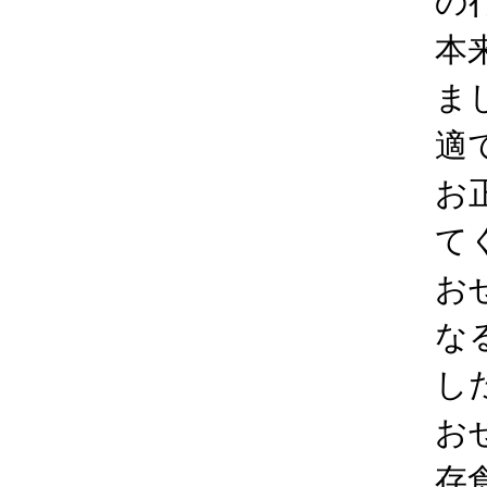
の
本
ま
適
お
て
お
な
し
お
存