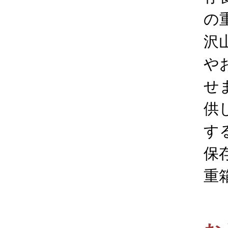
の
沢
や
せ
供
す
保
重