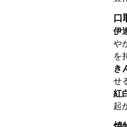
口
伊
や
を
き
せ
紅
起
焼