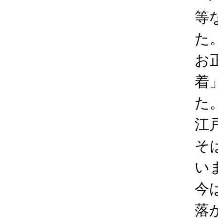
等
た
お
着
た
江
そ
い
今
落