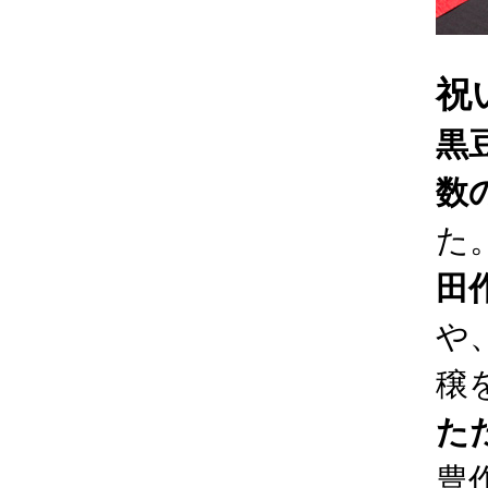
祝
黒
数
た
田
や
穣
た
豊