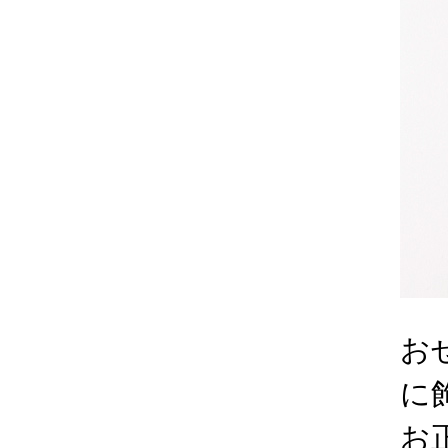
お
に
お