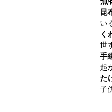
煮
昆
い
く
世
手
起
た
子