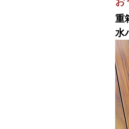
お
重
水