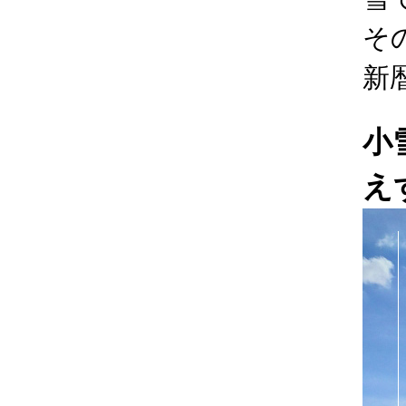
そ
新
小
え