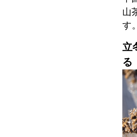
山
す
立
る