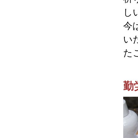
し
今
い
た
勤