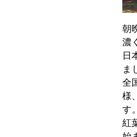
朝
濃
日
ま
全
様
す
紅
始