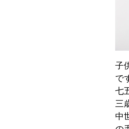
子
で
七
三
中
の