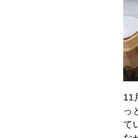
1
っ
て
な