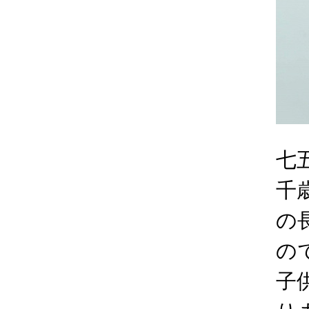
七
千
の
の
子