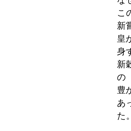
こ
新
皇
身
新
の
豊
あ
た