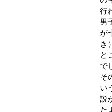
行
男
が
き
と
で
そ
い
説
た