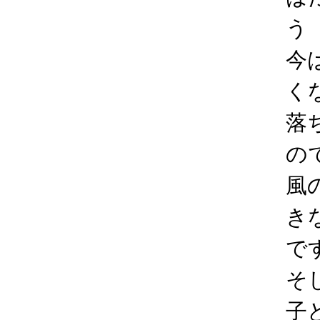
う
今
く
落
の
風
き
で
そ
子