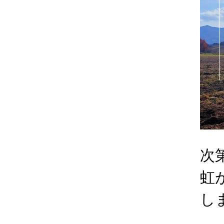
次
虹
し