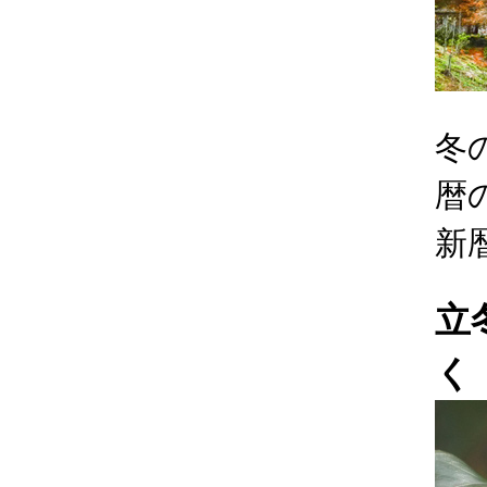
冬
暦
新
立
く