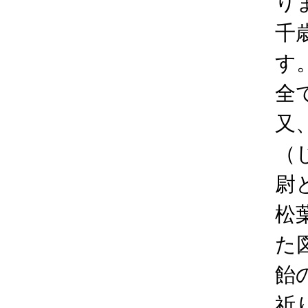
り
千
す
全
又
（
尉
松
た
飴
祈