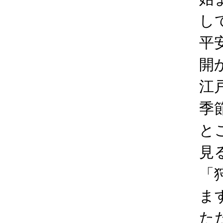
し
平
開
江
季
と
見
「
ま
た