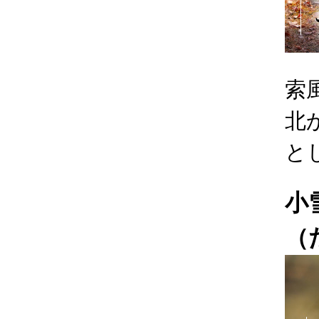
索
北
と
小
（