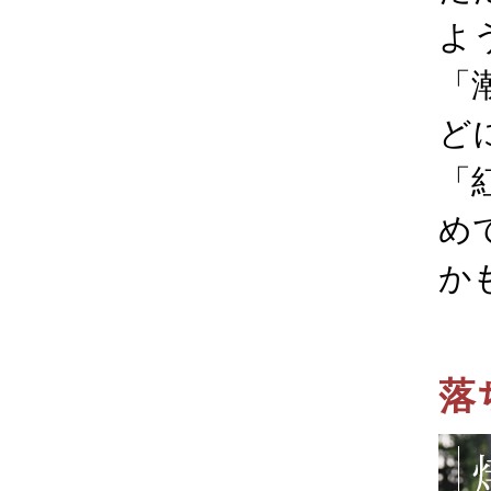
よ
「
ど
「
め
か
落