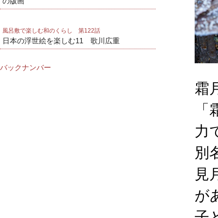
の版画
風呂敷で楽しむ和のくらし 第122話
日本の浮世絵を楽しむ11 歌川広重
バックナンバー
霜
「
力
別
見
が
子