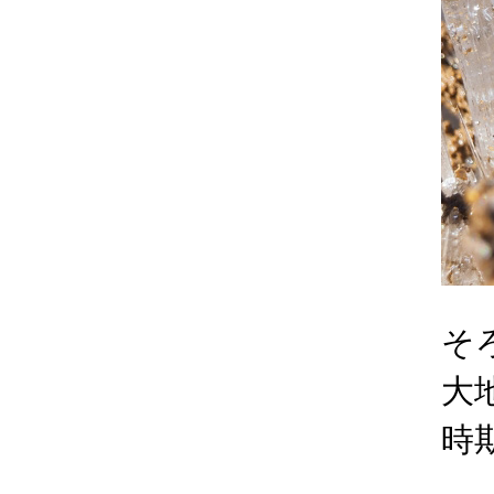
そ
大
時