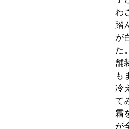
わ
踏
が
た
舗
も
冷
て
霜
が