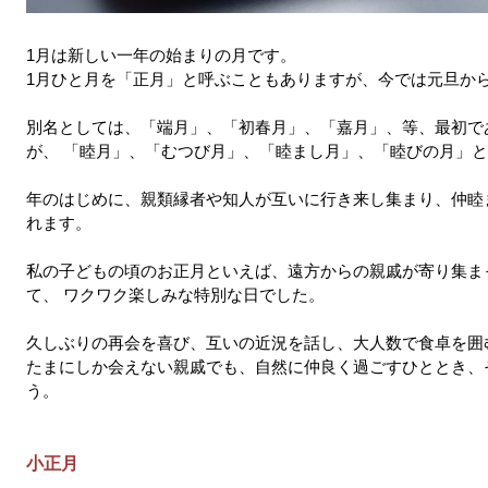
1月は新しい一年の始まりの月です。
1月ひと月を「正月」と呼ぶこともありますが、今では元旦か
別名としては、「端月」、「初春月」、「嘉月」、等、最初で
が、 「睦月」、「むつび月」、「睦まし月」、「睦びの月」
年のはじめに、親類縁者や知人が互いに行き来し集まり、仲睦
れます。
私の子どもの頃のお正月といえば、遠方からの親戚が寄り集ま
て、 ワクワク楽しみな特別な日でした。
久しぶりの再会を喜び、互いの近況を話し、大人数で食卓を囲
たまにしか会えない親戚でも、自然に仲良く過ごすひととき、
う。
小正月