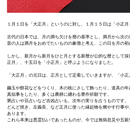
１月１日を「大正月」というのに対し、１月１５日は「小正月
古代の日本では、月の満ち欠けを暦の基準とし、満月から次の
昔の人は満月をおめでたいものの象徴と考え、この日を月の初
しかし、新月から新月をひと月とする新暦が公的な暦として採用
正月」、十五日を「小正月」と呼ぶようになりました。
「大正月」の元日は、正月として定着していきますが、「小正
繭玉や餅花などをつくり、木の枝にさして飾ったり、道具の年
真似事をしたり、多くは農耕に纏わる豊作祈願です。
粥占いや豆占いなど吉凶占いも、次年の実りを占うものです。
どんど焼き、左義長、など正月に使った縁起物を燃やす行事や
あります。
これら本来は悪霊払いであったものが、今では無病息災や五穀