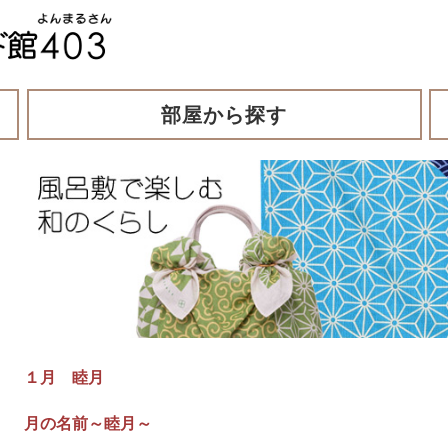
部屋から探す
１月 睦月
月の名前～睦月～