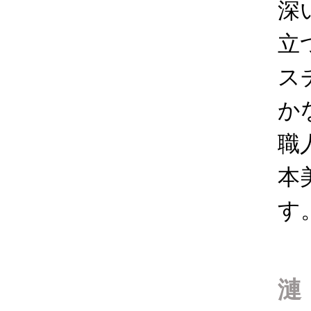
深
立
ス
か
職
本
す
漣