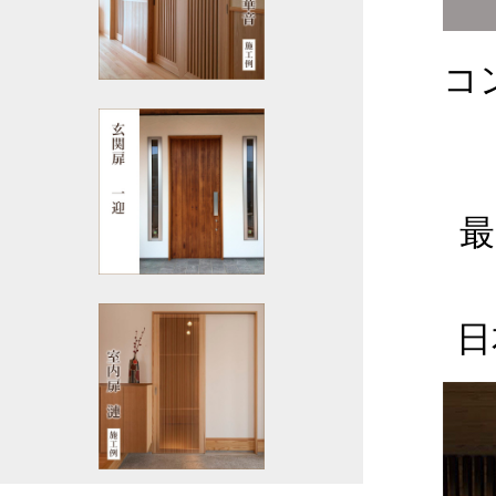
コ
最
日