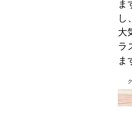
ま
し
大
ラ
ま