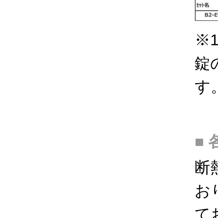
※
錠
す
断
お
て