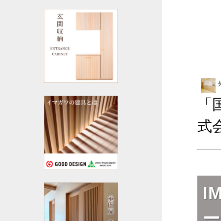
「
式
I
ー