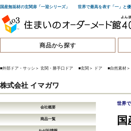
国産無垢材の玄関扉「一迎シリーズ」 世界で最高を表す「一」と優
商品から探す
■外部ドア・サッシ
＞
玄関・勝手口ドア
■玄関
＞
ドア
■自然素材
株式会社 イマガワ
世界で
会社概要
国
商品一覧
わが社情報