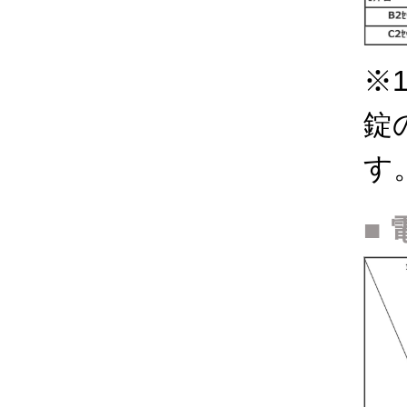
※
錠
す