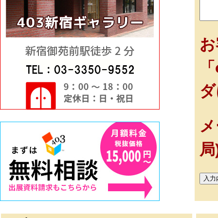
お
「
ダ
メ
局