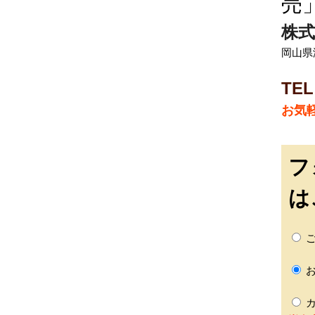
売
株式
岡山県
TEL
お気
フ
は
ご
お
カ