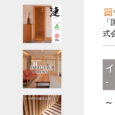
「
式
イ
-
～