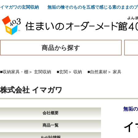
イマガワの玄関収納 無垢の檜そのものを五感で感じる素のままのプ
商品から探す
■収納家具・棚
＞
玄関収納
■玄関
＞
収納
■自然素材
＞
家具
株式会社 イマガワ
無垢の
会社概要
イ
商品一覧
わが社情報