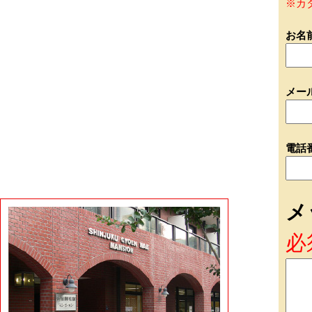
※カ
お名
メー
電話
メ
必