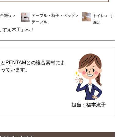
合施設
＞
テーブル・椅子・ベッド
＞
トイレ
＞
手
テーブル
洗い
 すえ木工」へ！
PENTAMとの複合素材によ
行っています。
担当：福本淑子