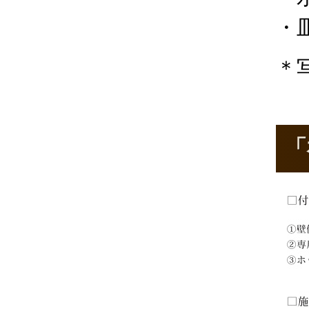
・皿
＊
「