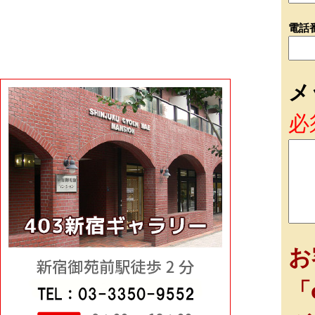
電話
メ
必
お
「