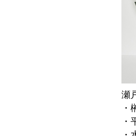
瀬
・榊
・平
・水