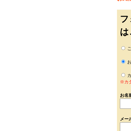
フ
は
ご
お
カ
※カ
お名
メー