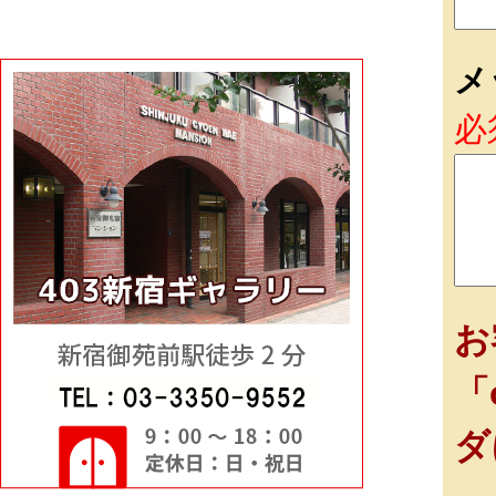
メ
必
お
「
ダ