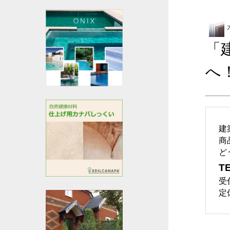
「
へ
建
商
ど
TE
受
定