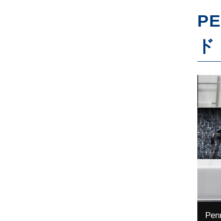
P
ド
Penn