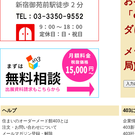
お
「
ダ
メ
局
ヘルプ
403
住まいのオーダーメード館403とは
企業
注文・お問い合わせについて
403
メールマガジン登録・解除
403社