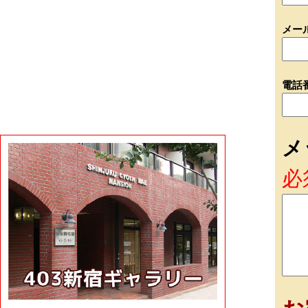
メー
電話
メ
必