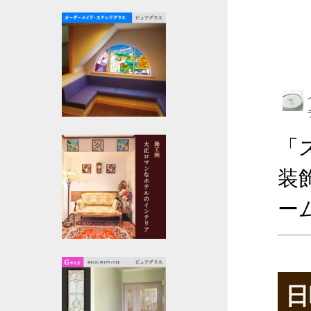
「
装
ー
日