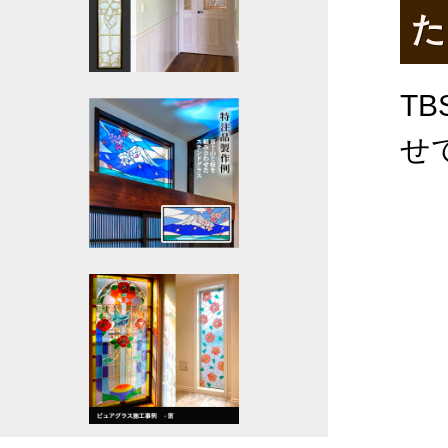
た
T
せ