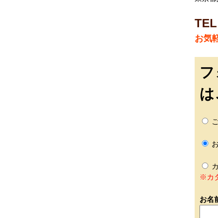
TEL
お気
フ
は
ご
お
カ
※カ
お名