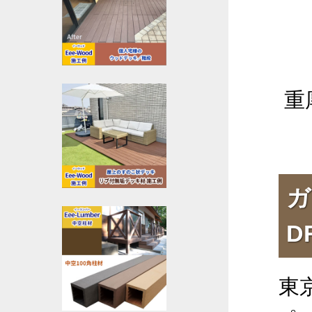
重
ガ
D
東