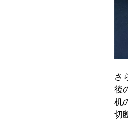
さ
後
机
切