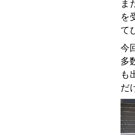
ま
を
て
今
多
も
だ