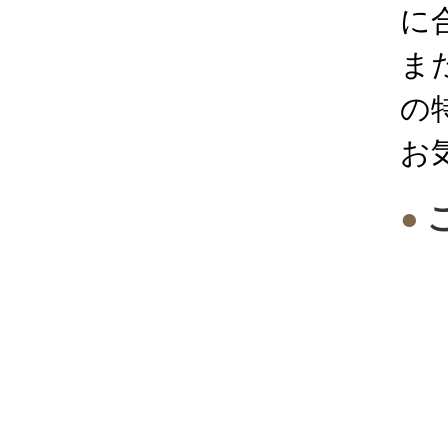
に
ま
の
お