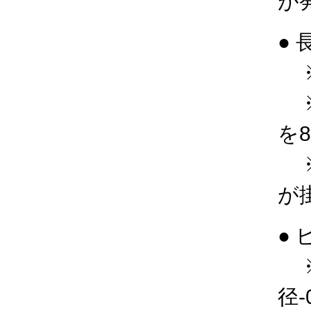
が
●
※
※
を
※
が
●
※
径