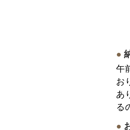
午
お
あ
る