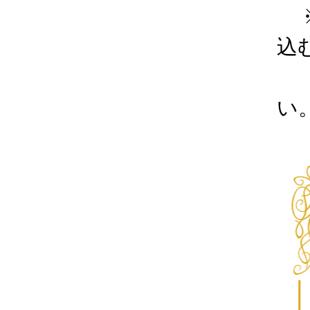
※
込
ド
い