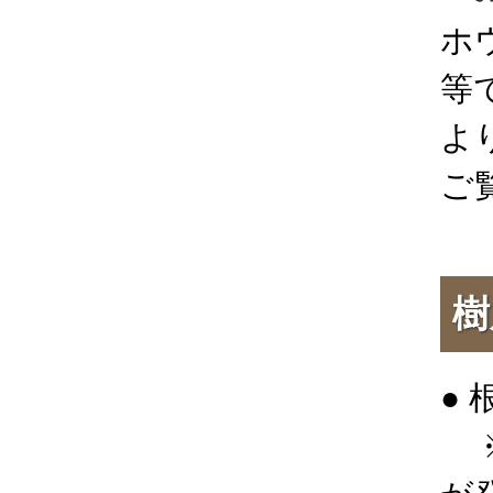
ホ
等
よ
ご
樹
●
※