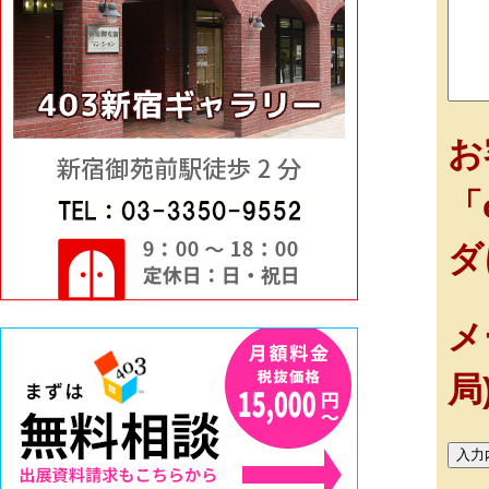
お
「
ダ
メ
局