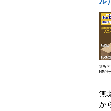
ル
無垢デッ
NB(H
無
か