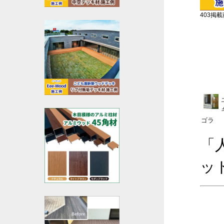
403掲載商
ゴラ
「
ッ