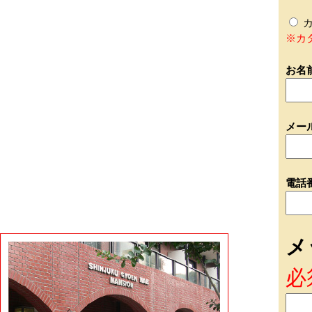
カ
※カ
お名
メー
電話
メ
必