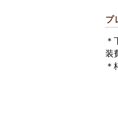
プ
＊
装
＊