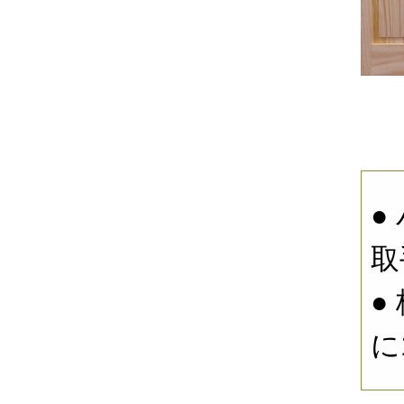
●
取
●
に