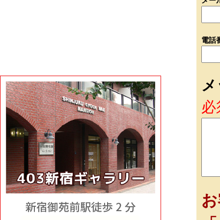
メー
電話
メ
必
お