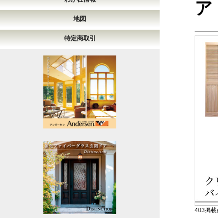
ア
地図
特定商取引
403掲載商