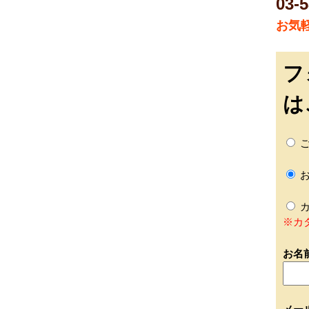
03
お気
フ
は
ご
お
カ
※カ
お名