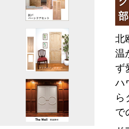
ク
部
北
温
ず
ハ
ら
で