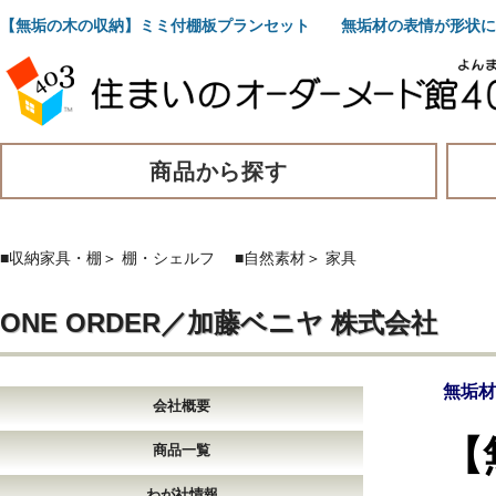
【無垢の木の収納】ミミ付棚板プランセット 無垢材の表情が形状に
商品から探す
■収納家具・棚
＞
棚・シェルフ
■自然素材
＞
家具
ONE ORDER／加藤ベニヤ 株式会社
無垢材
会社概要
【
商品一覧
わが社情報