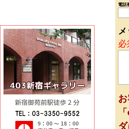
電話
メ
必
お
「
ダ