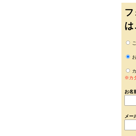
フ
は
ご
お
カ
※カ
お名
メー