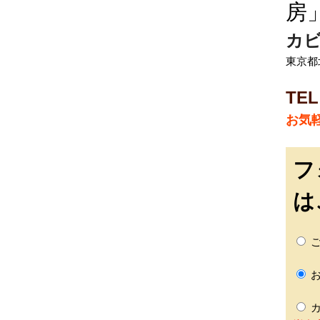
房
カ
東京都北
TEL
お気
フ
は
ご
お
カ