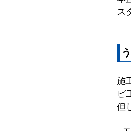
ス
施
ビ
但