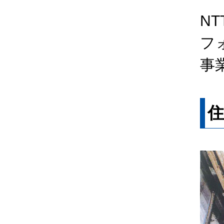
N
フ
事
住