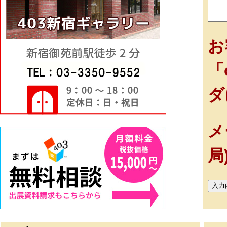
お
「
ダ
メ
局