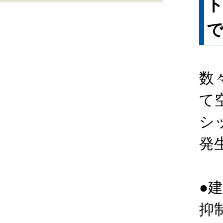
数
て
シ
発
●
抑