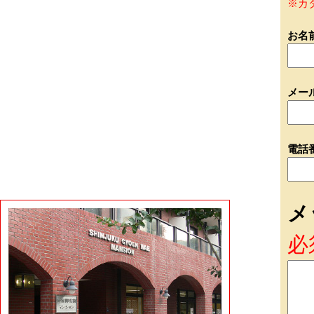
※カ
お名
メー
電話
メ
必