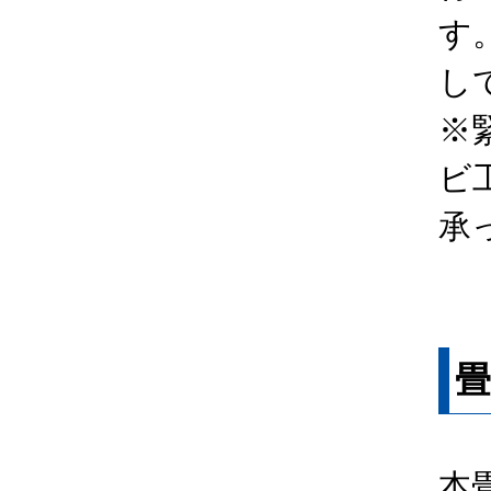
す
し
※
ビ
承
本