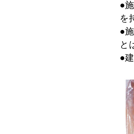
●
を
●
と
●