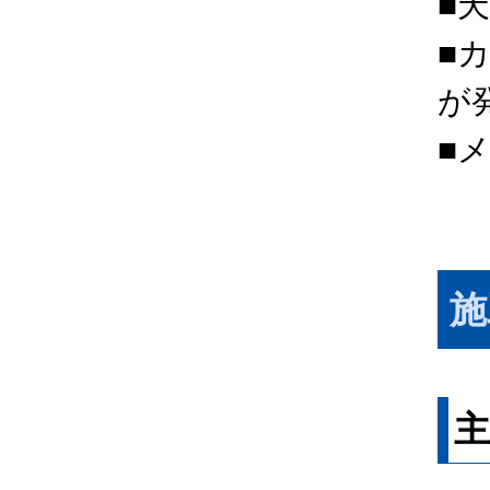
■
■
が
■
施