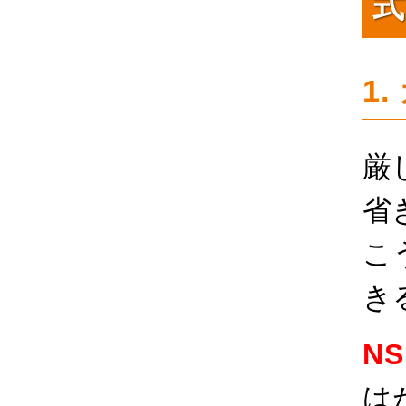
式
1
厳
省
こ
き
N
は