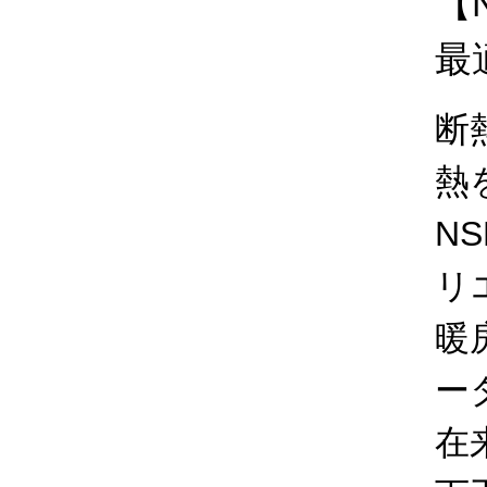
【
最
断
熱
N
リ
暖
ー
在