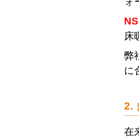
ォ
N
床
弊
に
2
在