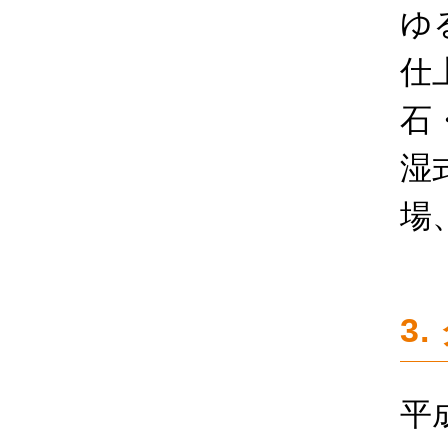
ゆ
仕
石
湿
場
3
平