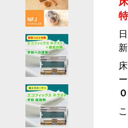
日
新
床
ー
０
こ