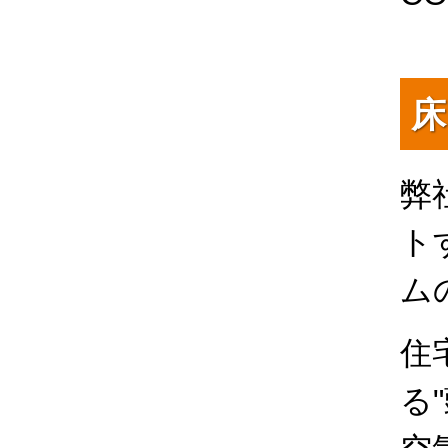
床
弊
ト
ム
住
る