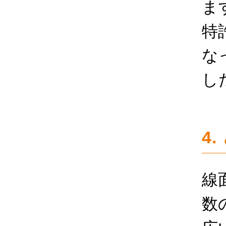
ま
特
な
し
4
線
数