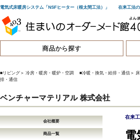
電気式床暖房システム「NSFヒーター（根太間工法）」 在来工法の
商品から探す
■リビング
＞
冷房・暖房・暖炉・空調
■冷暖・換気・給排・通信
＞
床
排・通信
ベンチャーマテリアル 株式会社
在来工
会社概要
電
商品一覧