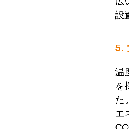
広
設
5
温
を
た
エ
C