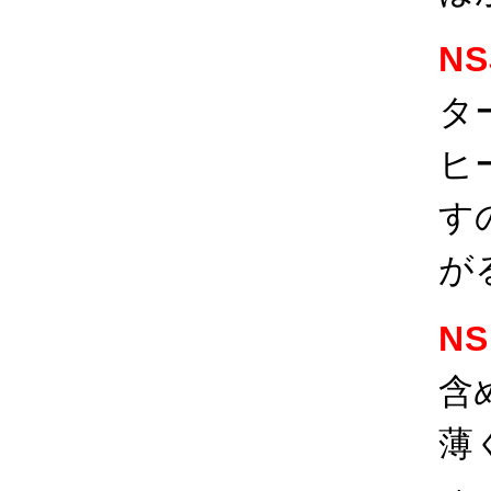
N
タ
ヒ
す
が
N
含
薄