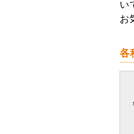
い
お
各