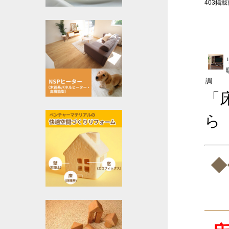
403掲載商
調
「
ら
◆