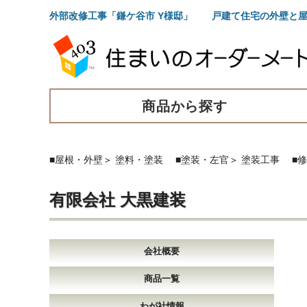
外部改修工事「鎌ケ谷市 Y様邸」 戸建て住宅の外壁と
商品から探す
■屋根・外壁
＞
塗料・塗装
■塗装・左官
＞
塗装工事
■
有限会社 大黒建装
会社概要
商品一覧
わが社情報