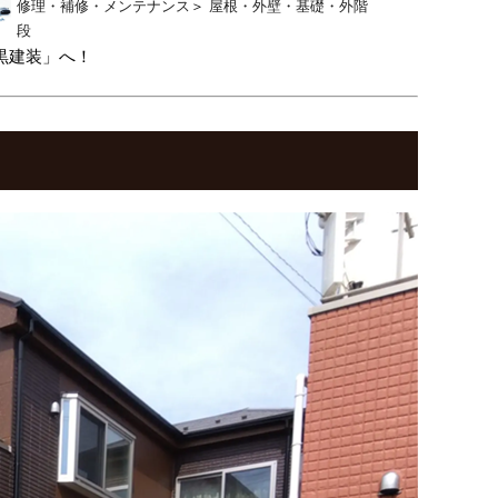
修理・補修・メンテナンス
＞
屋根・外壁・基礎・外階
段
黒建装」へ！