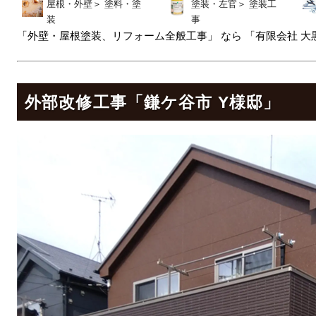
屋根・外壁
＞
塗料・塗
塗装・左官
＞
塗装工
装
事
「外壁・屋根塗装、リフォーム全般工事」 なら 「有限会社 大
外部改修工事「鎌ケ谷市 Y様邸」