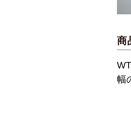
商
W
幅