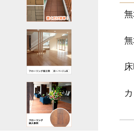
無
無
床
カ