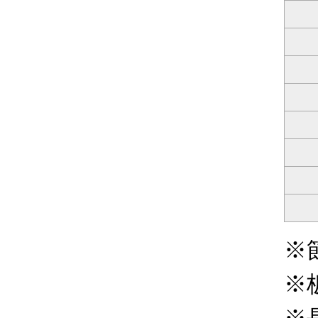
※
※
※