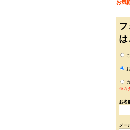
お気
フ
は
ご
お
カ
※カ
お名
メー