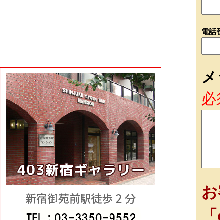
電話
メ
必
お
「