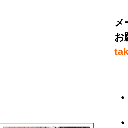
メ
お
ta