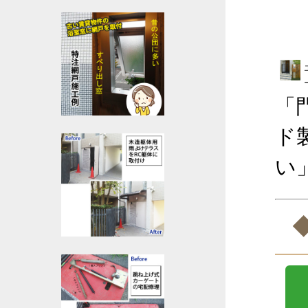
「
ド
い