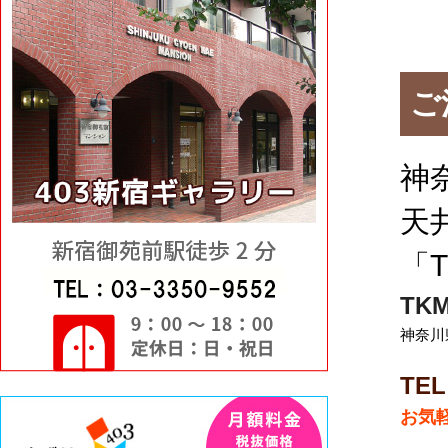
ご
神
天
「
TK
神奈川県
TEL
お気