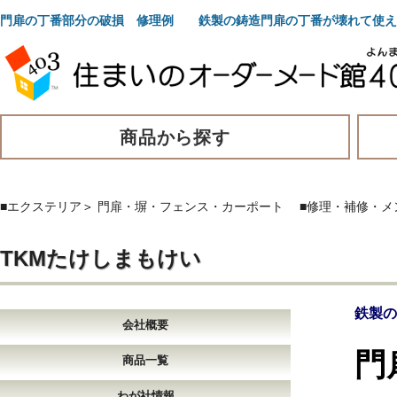
門扉の丁番部分の破損 修理例 鉄製の鋳造門扉の丁番が壊れて使え
商品から探す
■エクステリア
＞
門扉・塀・フェンス・カーポート
■修理・補修・メ
TKMたけしまもけい
鉄製の
会社概要
門
商品一覧
わが社情報