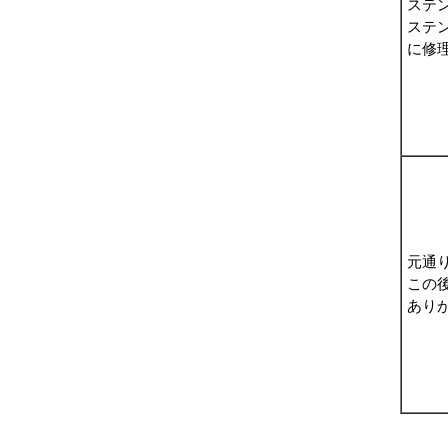
ステ
ステ
に修
元通
この
あり