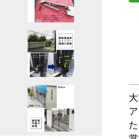
大
ア
た
賞