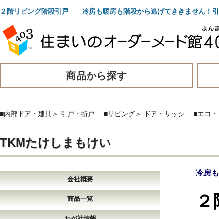
２階リビング階段引戸 冷房も暖房も階段から逃げてききません！引
商品から探す
■内部ドア・建具
＞
引戸・折戸
■リビング
＞
ドア・サッシ
■エコ
TKMたけしまもけい
冷房も
会社概要
２
商品一覧
わが社情報