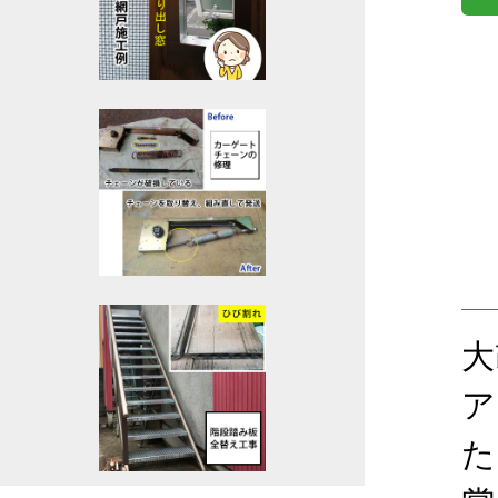
大
ア
た