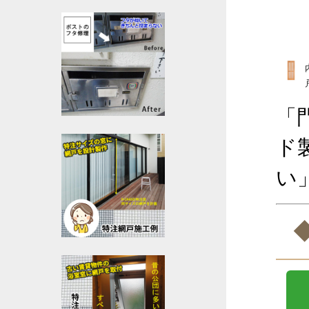
「
ド
い