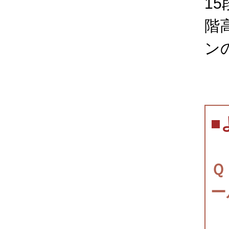
15
階
ン
■
Ｑ
ー