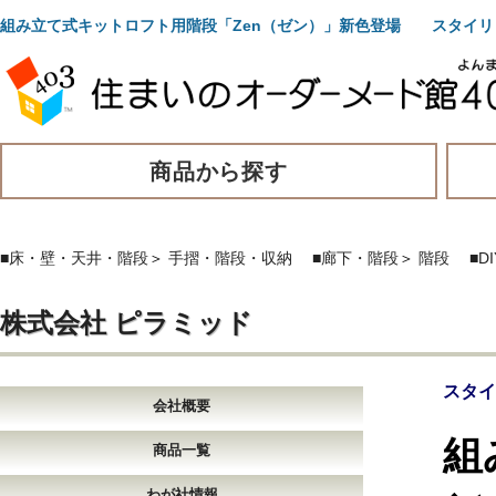
組み立て式キットロフト用階段「Zen（ゼン）」新色登場 スタイリ
商品から探す
■床・壁・天井・階段
＞
手摺・階段・収納
■廊下・階段
＞
階段
■DI
株式会社 ピラミッド
スタイ
会社概要
組
商品一覧
わが社情報