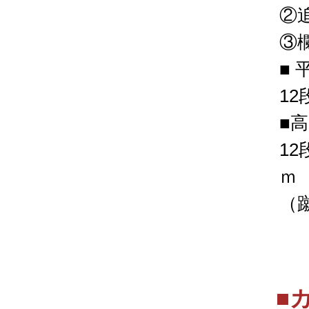
②
③
■
12
■
12
ｍ
（蹴
■