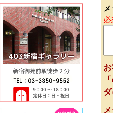
メ
必
お
「
ダ
メ