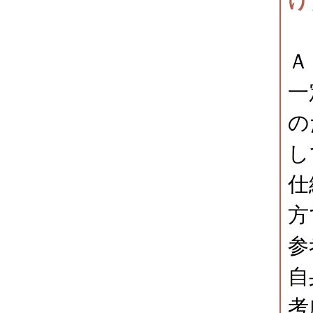
Ａ
一
の
し
仕
方
参
自
考