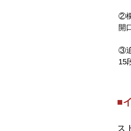
②
開
③
1
■
ス