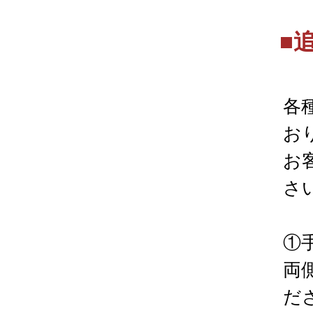
■
各
お
お
さ
①
両
だ