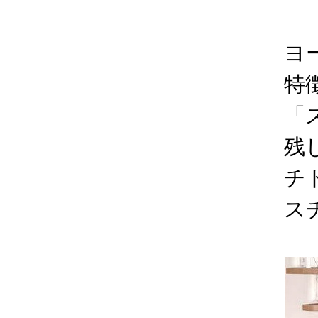
ヨ
特
「
残
チ
ス