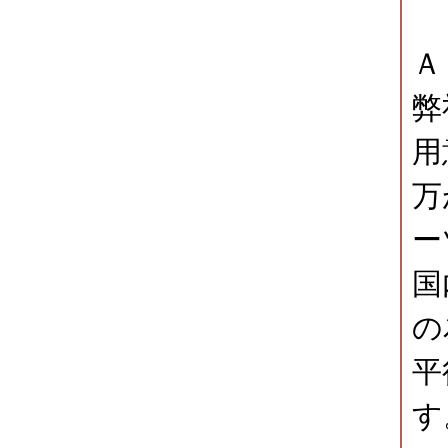
Ａ
弊
用
万
ー
国
の
平
す