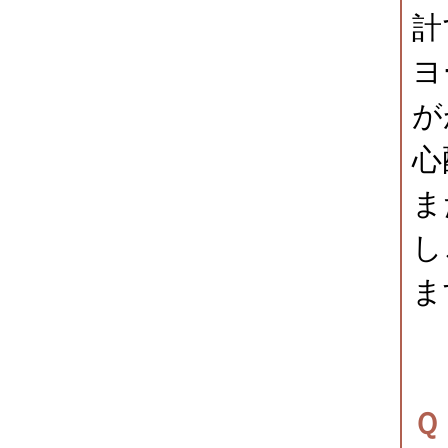
計
ヨ
が
心
ま
し
ま
Ｑ