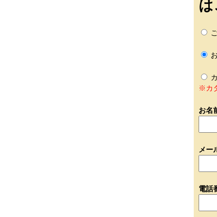
は
ご
お
カ
※カ
お名
メー
電話