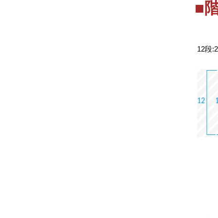
■
12段: