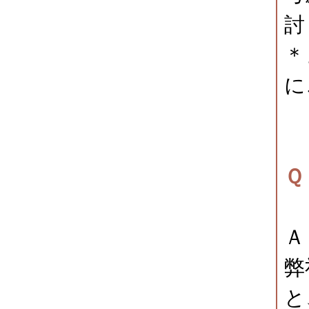
討
＊
に
Ｑ
Ａ
弊
と