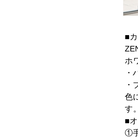
■
Z
ホ
・
・ブ
色
す
■
①