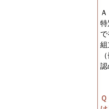
Ａ
特
で
組
（
認
Ｑ
け