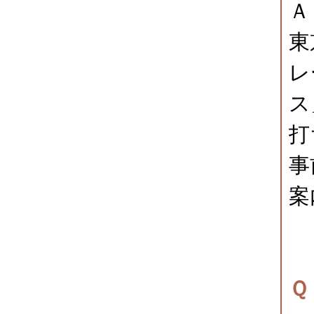
Ａ
東
レ
ス
打
事
案
Ｑ