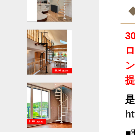
3
ht
■