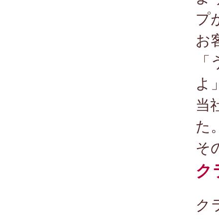
プ
お
「
よ
当
た
そ
ク
ク