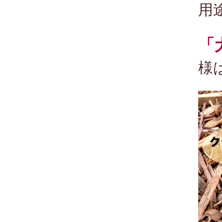
用
「
様