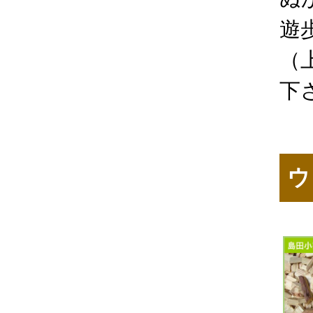
遊
（
下
ウ