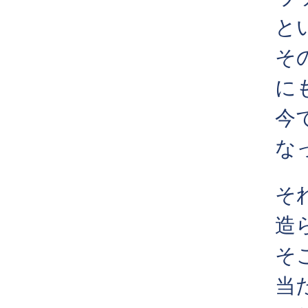
と
そ
に
今
な
そ
造
そ
当