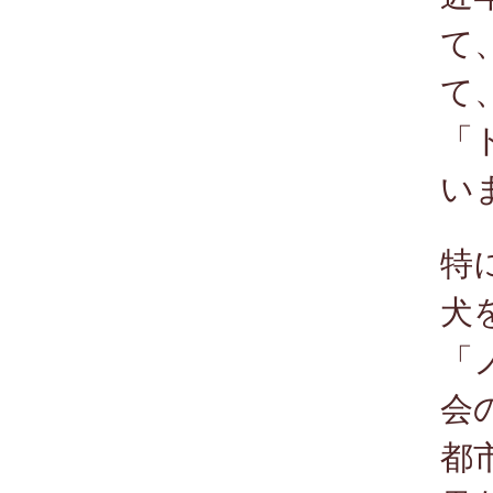
て
て
「
い
特
犬
「
会
都