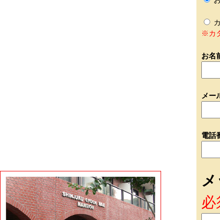
カ
※カ
お名
メー
電話
メ
必