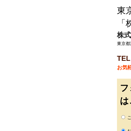
東
「
株式
東京都江
TEL
お気
フ
は
ご
お