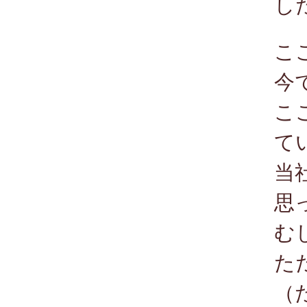
し
こ
今
こ
て
当
思
む
た
（