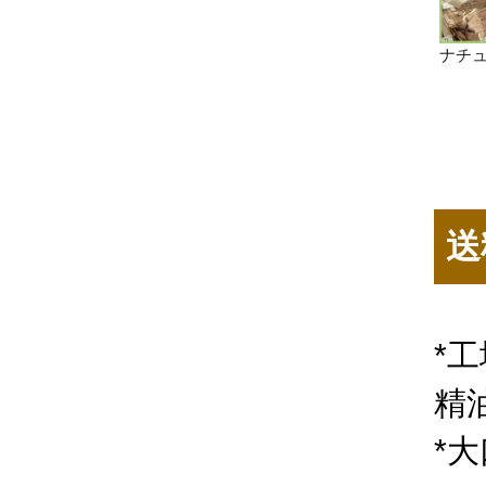
ナチ
送
*
精
*