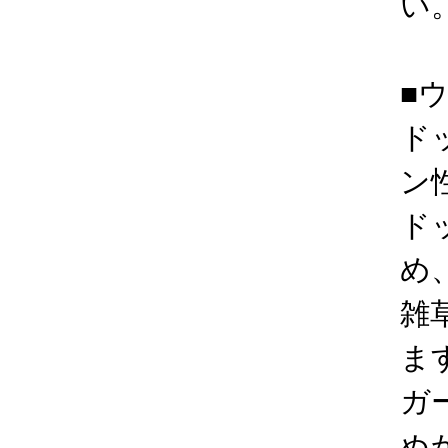
い
■
ド
ン
ド
め
雑
ま
ガ
ぬ