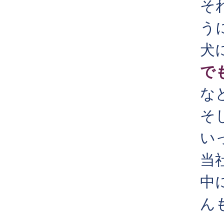
そ
う
犬
で
な
そ
い
当
中
ん