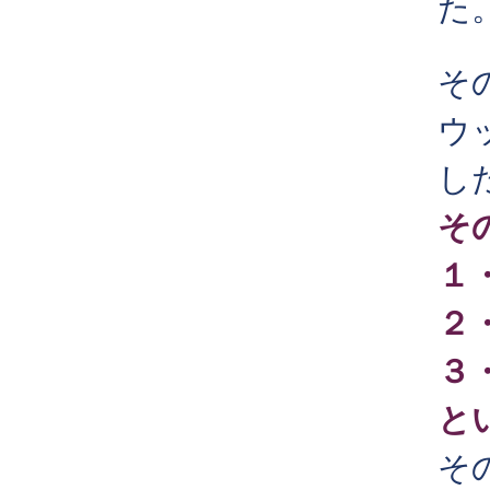
た
そ
ウ
し
その
１
２
３
と
そ