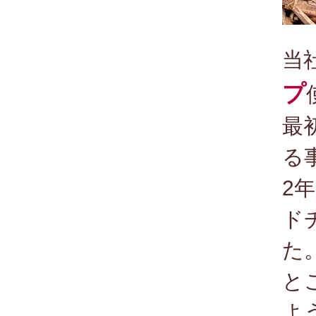
当
プ
最
る
2
ド
た
と
よ