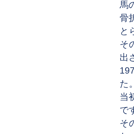
馬
骨
と
そ
出
1
た
当
で
そ