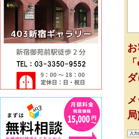
お
「
ダ
メ
局