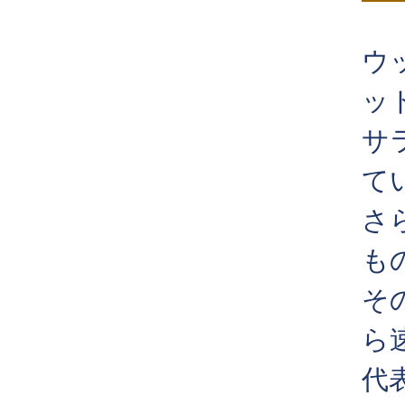
ウ
ッ
サ
て
さ
も
そ
ら
代