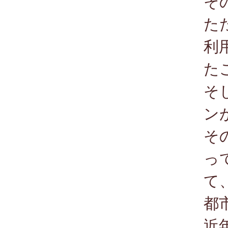
そ
た
利
た
そ
ン
そ
っ
て
都
近