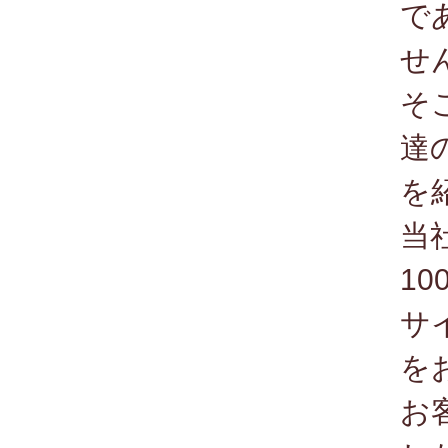
で
せ
そ
達
を
当
1
サ
を
お