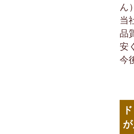
ん
当
品
安
今
ド
が