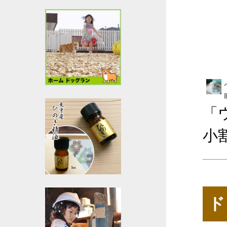
「
小
ド