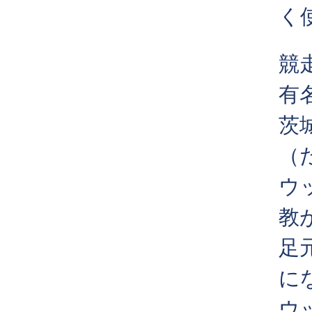
く
競
有
茨
（
ウ
教
足
に
ウ