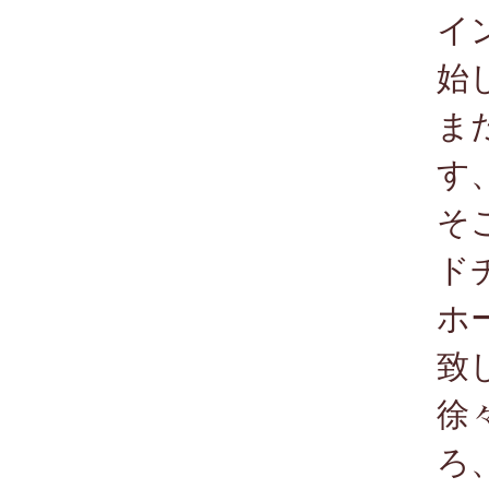
イ
始
ま
す
そ
ド
ホ
致
徐
ろ