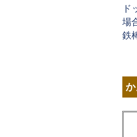
ド
場
鉄
か