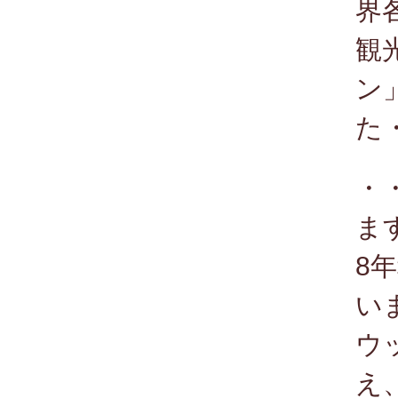
界
観
ン
た
・
ま
8
い
ウ
え