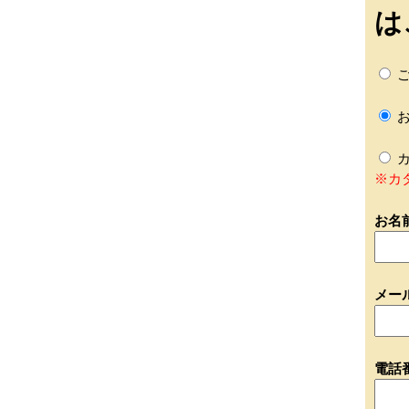
は
ご
お
カ
※カ
お名
メー
電話