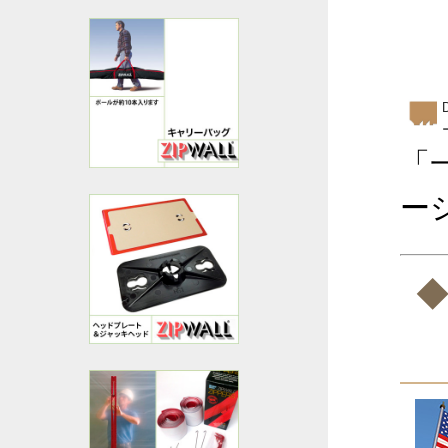
「
ー
◆