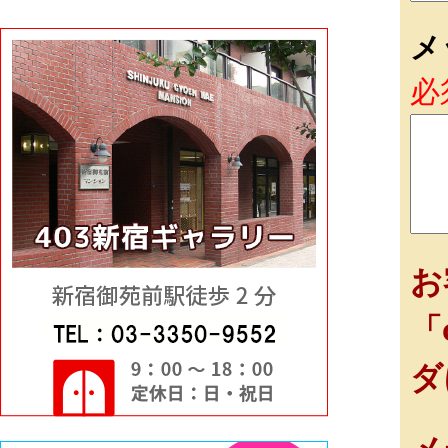
メ
必
お
「
ダ