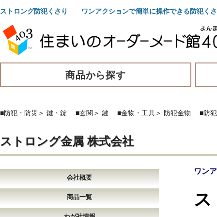
ストロング防犯くさり ワンアクションで簡単に操作できる防犯くさ
商品から探す
■防犯・防災
＞
鍵・錠
■玄関
＞
鍵
■金物・工具
＞
防犯金物
■防
ストロング金属 株式会社
ワンア
会社概要
ス
商品一覧
わが社情報