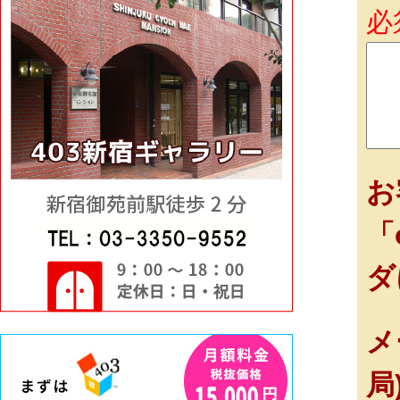
必
お
「
ダ
メ
局