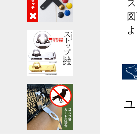
ス
図
よ
ユ