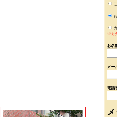
ご
お
カ
※カ
お名
メー
電話
メ