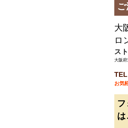
ご
大
ロ
スト
大阪府
TEL
お気
フ
は