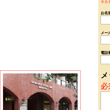
※カ
お名
メー
電話
メ
必