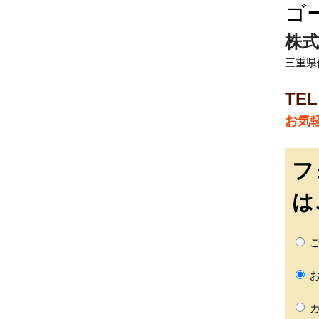
ゴ
株式
三重県伊
TEL
お気
フ
は
ご
お
カ