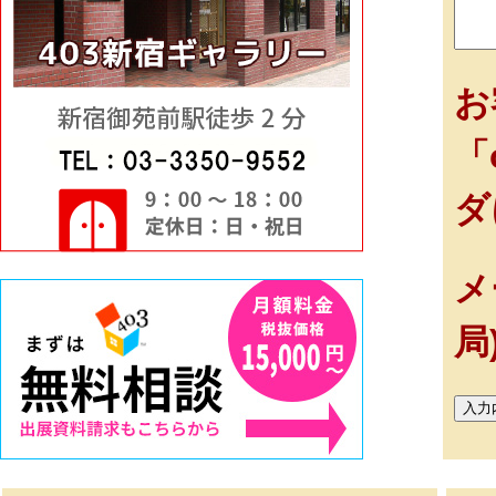
お
「
ダ
メ
局