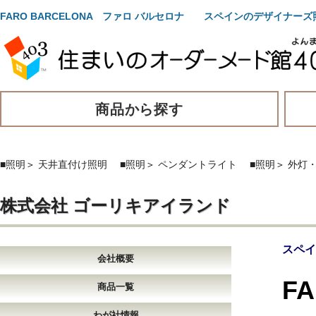
FARO BARCELONA ファロ バルセロナ スペインのデザイナーズ
商品から探す
■照明
＞
天井直付け照明
■照明
＞
ペンダントライト
■照明
＞
外灯
株式会社 ゴーリキアイランド
スペイ
会社概要
F
商品一覧
わが社情報