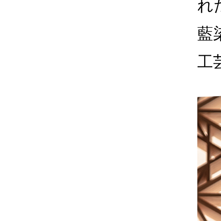
れ
藍
工