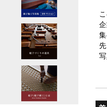
こ
企
集
先
写