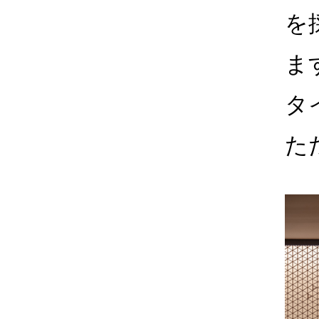
を
ま
タ
た