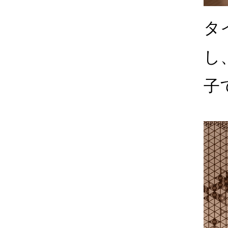
タ
し
子