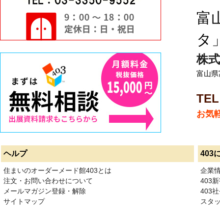
富
タ
株式
富山県
TEL
お気
ヘルプ
403
住まいのオーダーメード館403とは
企業
注文・お問い合わせについて
403
メールマガジン登録・解除
403社
サイトマップ
スタ