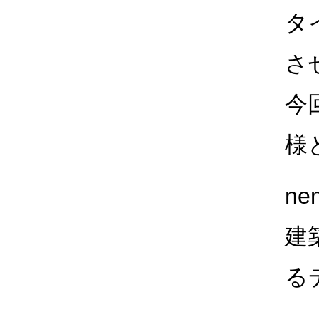
タ
さ
今
様
n
建
る