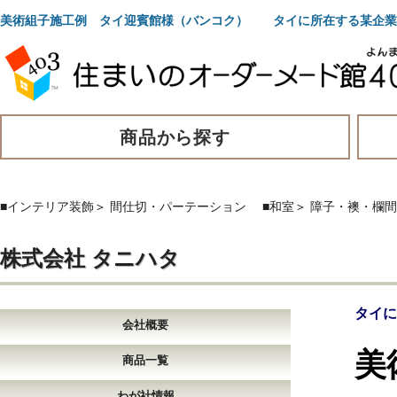
美術組子施工例 タイ迎賓館様（バンコク） タイに所在する某企業
商品から探す
■インテリア装飾
＞
間仕切・パーテーション
■和室
＞
障子・襖・欄間
株式会社 タニハタ
タイに
会社概要
美
商品一覧
わが社情報