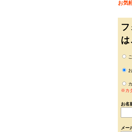
お気
フ
は
ご
お
カ
※カ
お名
メー