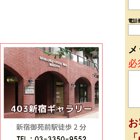
電話
メ
必
お
「