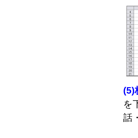
(5
を
話