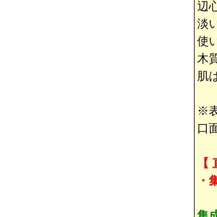
辺
淡
使
木
肌
※
口
【
・
集