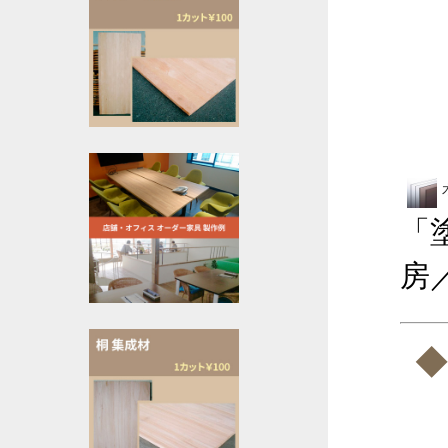
「
房
◆