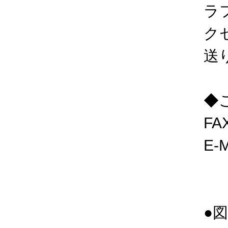
ラ
ク
送
◆
FA
E-M
●