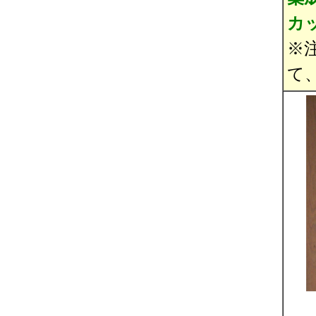
カ
※
て