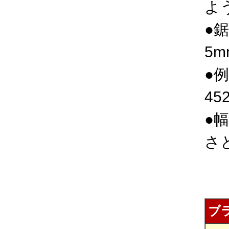
よ
●
5
●
4
●
さ
ブ