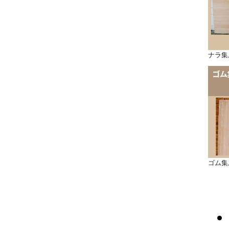
ナラ集
ゴム集