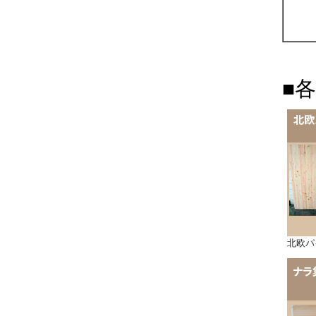
■
北欧パ