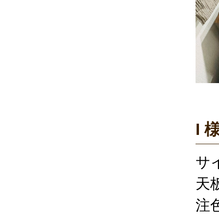
I 
サイ
天
注