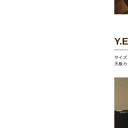
Y.
サイズ：
天板カ