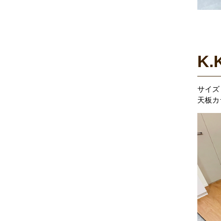
K.
サイズ：
天板カ