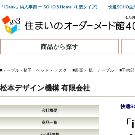
「iDesk」納入事例 ー SOHO＆Home（L型タイプ） 快適SOH
商品から探す
■テーブル・椅子・ベッド
＞
デスク
■書斎
＞
机・テーブル
■子供部
松本デザイン機構 有限会社
快適S
会社概要
「
商品一覧
わが社情報