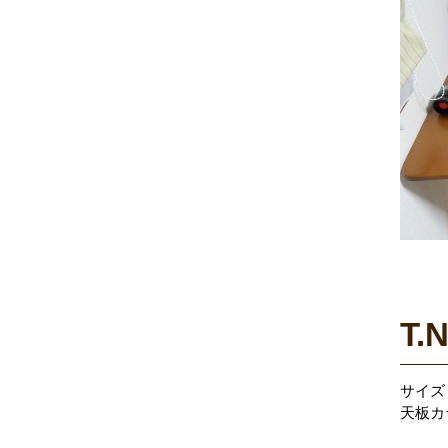
T.
サイズ：
天板カ