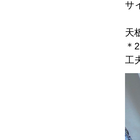
サイ
W1
天
＊
工