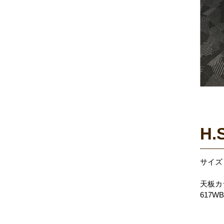
H.
サイズ：
W12
天板カ
617