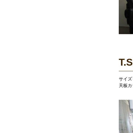
T.
サイズ：
天板カ