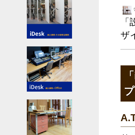
「
ザ
「
プ
A.