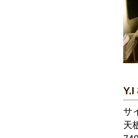
Y.I
サイ
天